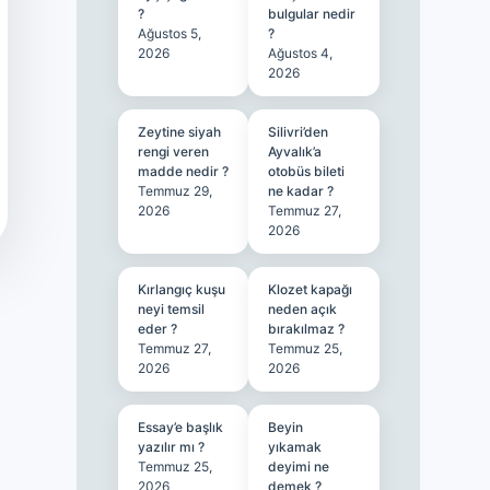
?
bulgular nedir
Ağustos 5,
?
2026
Ağustos 4,
2026
Zeytine siyah
Silivri’den
rengi veren
Ayvalık’a
madde nedir ?
otobüs bileti
Temmuz 29,
ne kadar ?
2026
Temmuz 27,
2026
Kırlangıç kuşu
Klozet kapağı
neyi temsil
neden açık
eder ?
bırakılmaz ?
Temmuz 27,
Temmuz 25,
2026
2026
Essay’e başlık
Beyin
yazılır mı ?
yıkamak
Temmuz 25,
deyimi ne
2026
demek ?