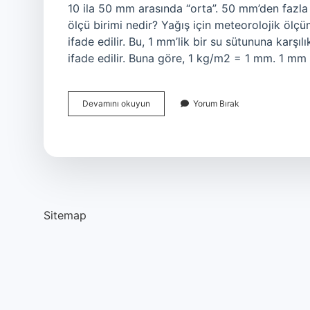
10 ila 50 mm arasında “orta”. 50 mm’den fazla y
ölçü birimi nedir? Yağış için meteorolojik ölç
ifade edilir. Bu, 1 mm’lik bir su sütununa karşıl
ifade edilir. Buna göre, 1 kg/m2 = 1 mm. 1 mm
Yağış
Devamını okuyun
Yorum Bırak
Birimi
Nedir
Sitemap