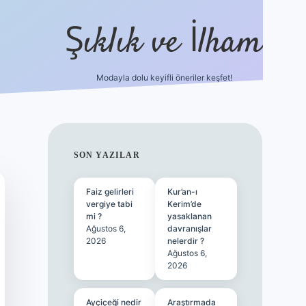
Şıklık ve İlham
Modayla dolu keyifli öneriler keşfet!
https://ilbetgir.net/
betexper yeni gi
SIDEBAR
SON YAZILAR
Faiz gelirleri
Kur’an-ı
vergiye tabi
Kerim’de
mi ?
yasaklanan
Ağustos 6,
davranışlar
2026
nelerdir ?
Ağustos 6,
2026
Ayçiçeği nedir
Araştırmada