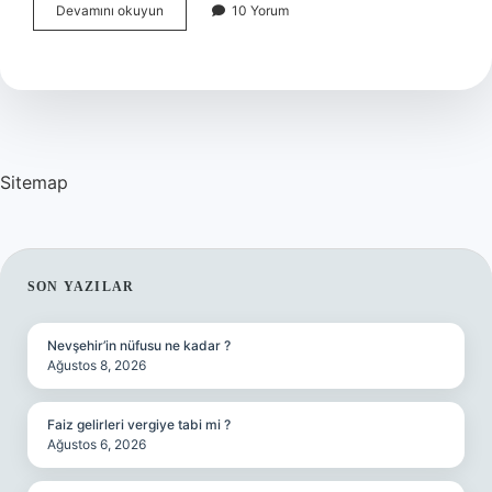
Diyet
Devamını okuyun
10 Yorum
Uzmanı
Bilimciye
Ne
Denir
Sitemap
SIDEBAR
SON YAZILAR
Nevşehir’in nüfusu ne kadar ?
Ağustos 8, 2026
Faiz gelirleri vergiye tabi mi ?
Ağustos 6, 2026