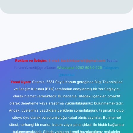
eni giriş
Reklam ve İletişim:
E-mail:
backlinkpaneli@gmail.com
Teams:
forumhizmeti@gmail.com
Whatsapp: 0262 606 0 726
Telegram:
@karabul
Yasal Uyarı:
Sitemiz, 5651 Sayılı Kanun gereğince Bilgi Teknolojileri
ve İletişim Kurumu (BTK) tarafından onaylanmış bir Yer Sağlayıcı
olarak hizmet vermektedir. Bu nedenle, sitedeki içerikleri proaktif
olarak denetleme veya araştırma yükümlülüğümüz bulunmamaktadır.
Ancak, üyelerimiz yazdıkları içeriklerin sorumluluğunu taşımakta olup,
siteye üye olarak bu sorumluluğu kabul etmiş sayılırlar. Bu internet
sitesi, herhangi bir marka, kurum veya şahıs şirketi ile hiçbir bağlantısı
bulunmamaktadır. Sitede yalnızca kendi hazırladığımız makaleler