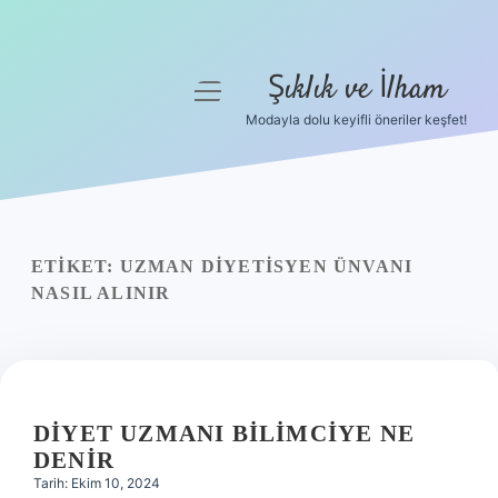
Şıklık ve İlham
menüyü
aç
Modayla dolu keyifli öneriler keşfet!
Anasayfa
Gizlilik Politikası
Yasal Uyarı
ETIKET:
UZMAN DIYETISYEN ÜNVANI
NASIL ALINIR
Hakkımızda
DIYET UZMANI BILIMCIYE NE
DENIR
Tarih: Ekim 10, 2024