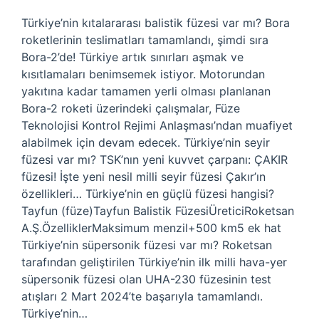
Türkiye’nin kıtalararası balistik füzesi var mı? Bora
roketlerinin teslimatları tamamlandı, şimdi sıra
Bora-2’de! Türkiye artık sınırları aşmak ve
kısıtlamaları benimsemek istiyor. Motorundan
yakıtına kadar tamamen yerli olması planlanan
Bora-2 roketi üzerindeki çalışmalar, Füze
Teknolojisi Kontrol Rejimi Anlaşması’ndan muafiyet
alabilmek için devam edecek. Türkiye’nin seyir
füzesi var mı? TSK’nın yeni kuvvet çarpanı: ÇAKIR
füzesi! İşte yeni nesil milli seyir füzesi Çakır’ın
özellikleri… Türkiye’nin en güçlü füzesi hangisi?
Tayfun (füze)Tayfun Balistik FüzesiÜreticiRoketsan
A.Ş.ÖzelliklerMaksimum menzil+500 km5 ek hat
Türkiye’nin süpersonik füzesi var mı? Roketsan
tarafından geliştirilen Türkiye’nin ilk milli hava-yer
süpersonik füzesi olan UHA-230 füzesinin test
atışları 2 Mart 2024’te başarıyla tamamlandı.
Türkiye’nin…