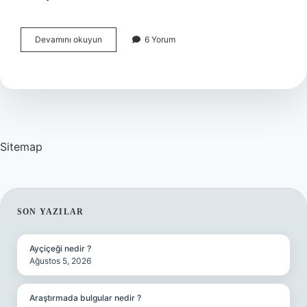
Türkiyenin
Devamını okuyun
6 Yorum
Kıtalararası
Füzesi
Var
Mı
Sitemap
SIDEBAR
SON YAZILAR
Ayçiçeği nedir ?
Ağustos 5, 2026
Araştırmada bulgular nedir ?