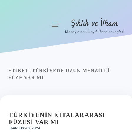
Şıklık ve İlham
menüyü
aç
Modayla dolu keyifli öneriler keşfet!
Anasayfa
Gizlilik Politikası
Yasal Uyarı
ETIKET:
TÜRKIYEDE UZUN MENZILLI
FÜZE VAR MI
Hakkımızda
TÜRKIYENIN KITALARARASI
FÜZESI VAR MI
Tarih: Ekim 8, 2024