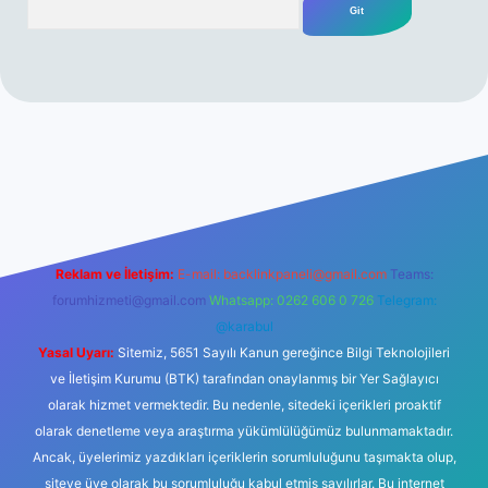
r yeni giriş
Reklam ve İletişim:
E-mail:
backlinkpaneli@gmail.com
Teams:
forumhizmeti@gmail.com
Whatsapp: 0262 606 0 726
Telegram:
@karabul
Yasal Uyarı:
Sitemiz, 5651 Sayılı Kanun gereğince Bilgi Teknolojileri
ve İletişim Kurumu (BTK) tarafından onaylanmış bir Yer Sağlayıcı
olarak hizmet vermektedir. Bu nedenle, sitedeki içerikleri proaktif
olarak denetleme veya araştırma yükümlülüğümüz bulunmamaktadır.
Ancak, üyelerimiz yazdıkları içeriklerin sorumluluğunu taşımakta olup,
siteye üye olarak bu sorumluluğu kabul etmiş sayılırlar. Bu internet