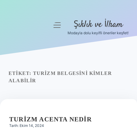
Şıklık ve İlham
menüyü
aç
Modayla dolu keyifli öneriler keşfet!
Anasayfa
Gizlilik Politikası
Yasal Uyarı
ETIKET:
TURIZM BELGESINI KIMLER
ALABILIR
Hakkımızda
TURIZM ACENTA NEDIR
Tarih: Ekim 14, 2024