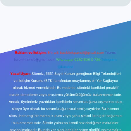
r yeni giriş
Reklam ve İletişim:
E-mail:
backlinkpaneli@gmail.com
Teams:
forumhizmeti@gmail.com
Whatsapp: 0262 606 0 726
Telegram:
@karabul
Yasal Uyarı:
Sitemiz, 5651 Sayılı Kanun gereğince Bilgi Teknolojileri
ve İletişim Kurumu (BTK) tarafından onaylanmış bir Yer Sağlayıcı
olarak hizmet vermektedir. Bu nedenle, sitedeki içerikleri proaktif
olarak denetleme veya araştırma yükümlülüğümüz bulunmamaktadır.
Ancak, üyelerimiz yazdıkları içeriklerin sorumluluğunu taşımakta olup,
siteye üye olarak bu sorumluluğu kabul etmiş sayılırlar. Bu internet
sitesi, herhangi bir marka, kurum veya şahıs şirketi ile hiçbir bağlantısı
bulunmamaktadır. Sitede yalnızca kendi hazırladığımız makaleler
paylaşılmaktadır. Burada yer alan içerikler haber niteliği taşımamakta