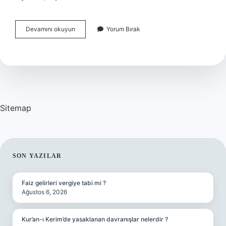
Tuğçe
Devamını okuyun
Yorum Bırak
Kandemir
Ailesi
Kimdir
Sitemap
SIDEBAR
SON YAZILAR
Faiz gelirleri vergiye tabi mi ?
Ağustos 6, 2026
Kur’an-ı Kerim’de yasaklanan davranışlar nelerdir ?