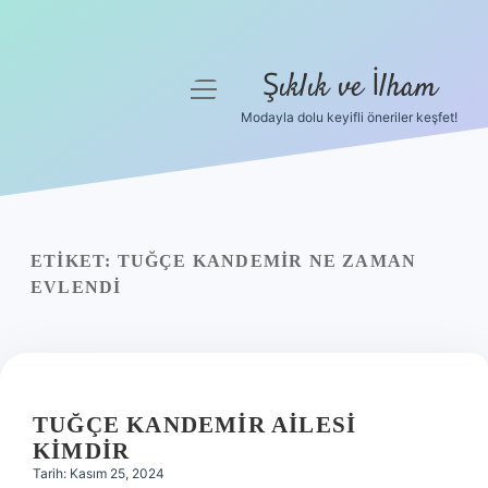
Şıklık ve İlham
menüyü
aç
Modayla dolu keyifli öneriler keşfet!
Anasayfa
Gizlilik Politikası
Yasal Uyarı
ETIKET:
TUĞÇE KANDEMIR NE ZAMAN
EVLENDI
Hakkımızda
TUĞÇE KANDEMIR AILESI
KIMDIR
Tarih: Kasım 25, 2024