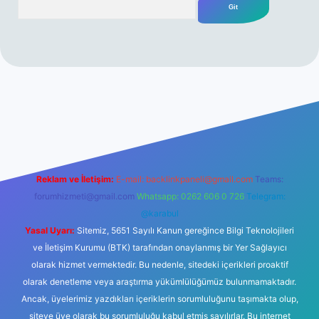
r yeni giriş
Reklam ve İletişim:
E-mail:
backlinkpaneli@gmail.com
Teams:
forumhizmeti@gmail.com
Whatsapp: 0262 606 0 726
Telegram:
@karabul
Yasal Uyarı:
Sitemiz, 5651 Sayılı Kanun gereğince Bilgi Teknolojileri
ve İletişim Kurumu (BTK) tarafından onaylanmış bir Yer Sağlayıcı
olarak hizmet vermektedir. Bu nedenle, sitedeki içerikleri proaktif
olarak denetleme veya araştırma yükümlülüğümüz bulunmamaktadır.
Ancak, üyelerimiz yazdıkları içeriklerin sorumluluğunu taşımakta olup,
siteye üye olarak bu sorumluluğu kabul etmiş sayılırlar. Bu internet