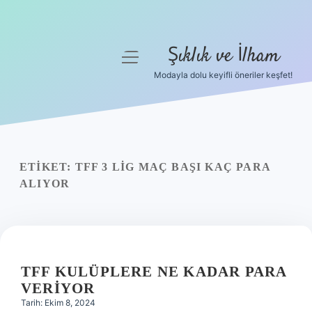
Şıklık ve İlham
menüyü
aç
Modayla dolu keyifli öneriler keşfet!
Anasayfa
Gizlilik Politikası
Yasal Uyarı
ETIKET:
TFF 3 LIG MAÇ BAŞI KAÇ PARA
ALIYOR
Hakkımızda
TFF KULÜPLERE NE KADAR PARA
VERIYOR
Tarih: Ekim 8, 2024