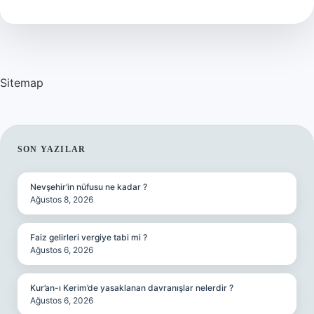
Kadar
Para
Veriyor
Sitemap
SIDEBAR
SON YAZILAR
Nevşehir’in nüfusu ne kadar ?
Ağustos 8, 2026
Faiz gelirleri vergiye tabi mi ?
Ağustos 6, 2026
Kur’an-ı Kerim’de yasaklanan davranışlar nelerdir ?
Ağustos 6, 2026