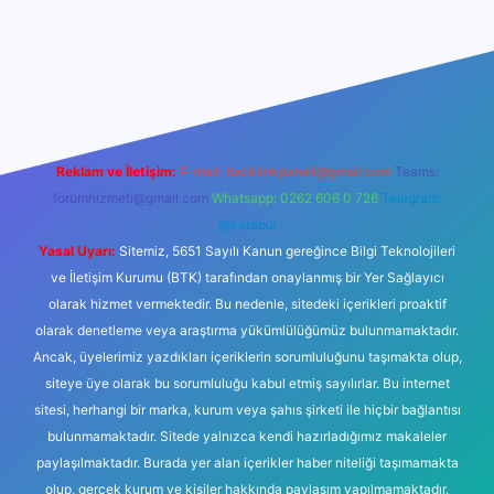
ilbetgir.net/
betexper yeni giriş
Reklam ve İletişim:
E-mail:
backlinkpaneli@gmail.com
Teams:
forumhizmeti@gmail.com
Whatsapp: 0262 606 0 726
Telegram:
@karabul
Yasal Uyarı:
Sitemiz, 5651 Sayılı Kanun gereğince Bilgi Teknolojileri
ve İletişim Kurumu (BTK) tarafından onaylanmış bir Yer Sağlayıcı
olarak hizmet vermektedir. Bu nedenle, sitedeki içerikleri proaktif
olarak denetleme veya araştırma yükümlülüğümüz bulunmamaktadır.
Ancak, üyelerimiz yazdıkları içeriklerin sorumluluğunu taşımakta olup,
siteye üye olarak bu sorumluluğu kabul etmiş sayılırlar. Bu internet
sitesi, herhangi bir marka, kurum veya şahıs şirketi ile hiçbir bağlantısı
bulunmamaktadır. Sitede yalnızca kendi hazırladığımız makaleler
paylaşılmaktadır. Burada yer alan içerikler haber niteliği taşımamakta
olup, gerçek kurum ve kişiler hakkında paylaşım yapılmamaktadır.