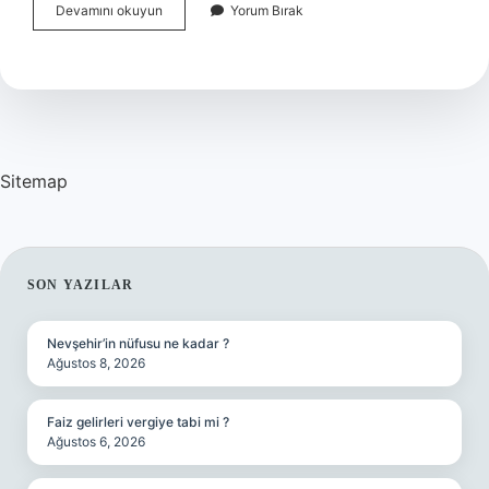
Sabah
Devamını okuyun
Yorum Bırak
Yataktan
Kalkınca
Tansiyon
Kaç
Olmalı
Sitemap
SIDEBAR
SON YAZILAR
Nevşehir’in nüfusu ne kadar ?
Ağustos 8, 2026
Faiz gelirleri vergiye tabi mi ?
Ağustos 6, 2026