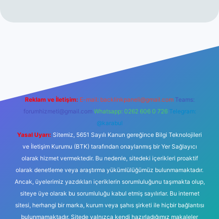
r yeni giriş
Reklam ve İletişim:
E-mail:
backlinkpaneli@gmail.com
Teams:
forumhizmeti@gmail.com
Whatsapp: 0262 606 0 726
Telegram:
@karabul
Yasal Uyarı:
Sitemiz, 5651 Sayılı Kanun gereğince Bilgi Teknolojileri
ve İletişim Kurumu (BTK) tarafından onaylanmış bir Yer Sağlayıcı
olarak hizmet vermektedir. Bu nedenle, sitedeki içerikleri proaktif
olarak denetleme veya araştırma yükümlülüğümüz bulunmamaktadır.
Ancak, üyelerimiz yazdıkları içeriklerin sorumluluğunu taşımakta olup,
siteye üye olarak bu sorumluluğu kabul etmiş sayılırlar. Bu internet
sitesi, herhangi bir marka, kurum veya şahıs şirketi ile hiçbir bağlantısı
bulunmamaktadır. Sitede yalnızca kendi hazırladığımız makaleler