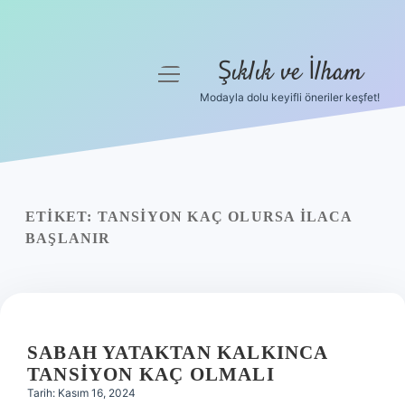
Şıklık ve İlham
menüyü
aç
Modayla dolu keyifli öneriler keşfet!
Anasayfa
Gizlilik Politikası
Yasal Uyarı
ETIKET:
TANSIYON KAÇ OLURSA ILACA
BAŞLANIR
Hakkımızda
SABAH YATAKTAN KALKINCA
TANSIYON KAÇ OLMALI
Tarih: Kasım 16, 2024