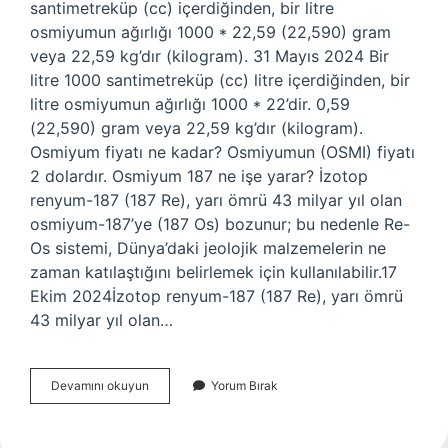
santimetreküp (cc) içerdiğinden, bir litre
osmiyumun ağırlığı 1000 * 22,59 (22,590) gram
veya 22,59 kg’dır (kilogram). 31 Mayıs 2024 Bir
litre 1000 santimetreküp (cc) litre içerdiğinden, bir
litre osmiyumun ağırlığı 1000 * 22’dir. 0,59
(22,590) gram veya 22,59 kg’dır (kilogram).
Osmiyum fiyatı ne kadar? Osmiyumun (OSMI) fiyatı
2 dolardır. Osmiyum 187 ne işe yarar? İzotop
renyum-187 (187 Re), yarı ömrü 43 milyar yıl olan
osmiyum-187’ye (187 Os) bozunur; bu nedenle Re-
Os sistemi, Dünya’daki jeolojik malzemelerin ne
zaman katılaştığını belirlemek için kullanılabilir.17
Ekim 2024İzotop renyum-187 (187 Re), yarı ömrü
43 milyar yıl olan…
Osmiyum
Devamını okuyun
Yorum Bırak
Ne
Kadar
Ağır