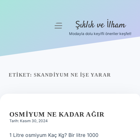
Şıklık ve İlham
menüyü
aç
Modayla dolu keyifli öneriler keşfet!
Anasayfa
Gizlilik Politikası
Yasal Uyarı
ETIKET:
SKANDIYUM NE IŞE YARAR
Hakkımızda
OSMIYUM NE KADAR AĞIR
Tarih: Kasım 30, 2024
1 Litre osmiyum Kaç Kg? Bir litre 1000