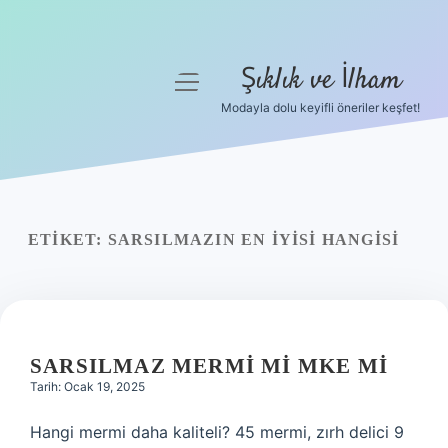
Şıklık ve İlham
menüyü
aç
Modayla dolu keyifli öneriler keşfet!
Anasayfa
Gizlilik Politikası
Yasal Uyarı
ETIKET:
SARSILMAZIN EN IYISI HANGISI
Hakkımızda
SARSILMAZ MERMI MI MKE MI
Tarih: Ocak 19, 2025
Hangi mermi daha kaliteli? 45 mermi, zırh delici 9