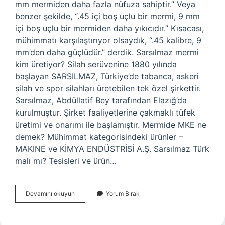
mm mermiden daha fazla nüfuza sahiptir.” Veya
benzer şekilde, “.45 içi boş uçlu bir mermi, 9 mm
içi boş uçlu bir mermiden daha yıkıcıdır.” Kısacası,
mühimmatı karşılaştırıyor olsaydık, “.45 kalibre, 9
mm’den daha güçlüdür.” derdik. Sarsılmaz mermi
kim üretiyor? Silah serüvenine 1880 yılında
başlayan SARSILMAZ, Türkiye’de tabanca, askeri
silah ve spor silahları üretebilen tek özel şirkettir.
Sarsılmaz, Abdüllatif Bey tarafından Elazığ’da
kurulmuştur. Şirket faaliyetlerine çakmaklı tüfek
üretimi ve onarımı ile başlamıştır. Mermide MKE ne
demek? Mühimmat kategorisindeki ürünler –
MAKINE ve KİMYA ENDÜSTRİSİ A.Ş. Sarsılmaz Türk
malı mı? Tesisleri ve ürün…
Sarsılmaz
Devamını okuyun
Yorum Bırak
Mermi
Mi
Mke