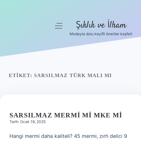
Şıklık ve İlham
menüyü
aç
Modayla dolu keyifli öneriler keşfet!
Anasayfa
Gizlilik Politikası
Yasal Uyarı
ETIKET:
SARSILMAZ TÜRK MALI MI
Hakkımızda
SARSILMAZ MERMI MI MKE MI
Tarih: Ocak 19, 2025
Hangi mermi daha kaliteli? 45 mermi, zırh delici 9