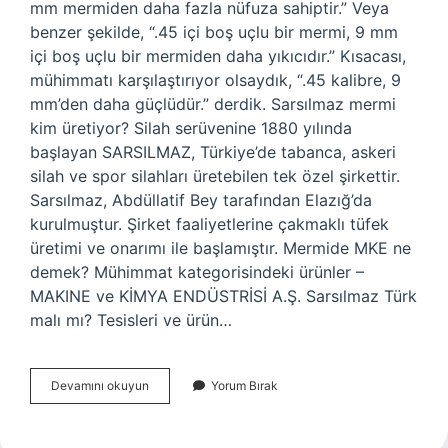
mm mermiden daha fazla nüfuza sahiptir.” Veya
benzer şekilde, “.45 içi boş uçlu bir mermi, 9 mm
içi boş uçlu bir mermiden daha yıkıcıdır.” Kısacası,
mühimmatı karşılaştırıyor olsaydık, “.45 kalibre, 9
mm’den daha güçlüdür.” derdik. Sarsılmaz mermi
kim üretiyor? Silah serüvenine 1880 yılında
başlayan SARSILMAZ, Türkiye’de tabanca, askeri
silah ve spor silahları üretebilen tek özel şirkettir.
Sarsılmaz, Abdüllatif Bey tarafından Elazığ’da
kurulmuştur. Şirket faaliyetlerine çakmaklı tüfek
üretimi ve onarımı ile başlamıştır. Mermide MKE ne
demek? Mühimmat kategorisindeki ürünler –
MAKINE ve KİMYA ENDÜSTRİSİ A.Ş. Sarsılmaz Türk
malı mı? Tesisleri ve ürün…
Sarsılmaz
Devamını okuyun
Yorum Bırak
Mermi
Mi
Mke