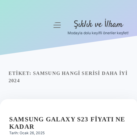
Şıklık ve İlham
menüyü
aç
Modayla dolu keyifli öneriler keşfet!
Anasayfa
Gizlilik Politikası
Yasal Uyarı
ETIKET:
SAMSUNG HANGI SERISI DAHA IYI
2024
Hakkımızda
SAMSUNG GALAXY S23 FIYATI NE
KADAR
Tarih: Ocak 26, 2025