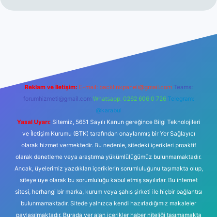
r yeni giriş
Reklam ve İletişim:
E-mail:
backlinkpaneli@gmail.com
Teams:
forumhizmeti@gmail.com
Whatsapp: 0262 606 0 726
Telegram:
@karabul
Yasal Uyarı:
Sitemiz, 5651 Sayılı Kanun gereğince Bilgi Teknolojileri
ve İletişim Kurumu (BTK) tarafından onaylanmış bir Yer Sağlayıcı
olarak hizmet vermektedir. Bu nedenle, sitedeki içerikleri proaktif
olarak denetleme veya araştırma yükümlülüğümüz bulunmamaktadır.
Ancak, üyelerimiz yazdıkları içeriklerin sorumluluğunu taşımakta olup,
siteye üye olarak bu sorumluluğu kabul etmiş sayılırlar. Bu internet
sitesi, herhangi bir marka, kurum veya şahıs şirketi ile hiçbir bağlantısı
bulunmamaktadır. Sitede yalnızca kendi hazırladığımız makaleler
paylaşılmaktadır. Burada yer alan içerikler haber niteliği taşımamakta