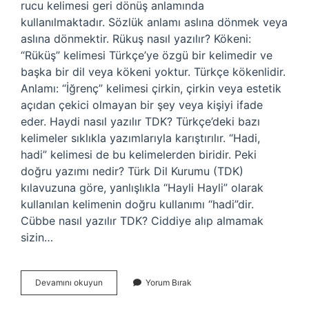
rucu kelimesi geri dönüş anlamında
kullanılmaktadır. Sözlük anlamı aslına dönmek veya
aslına dönmektir. Rükuş nasıl yazılır? Kökeni:
“Rüküş” kelimesi Türkçe’ye özgü bir kelimedir ve
başka bir dil veya kökeni yoktur. Türkçe kökenlidir.
Anlamı: “İğrenç” kelimesi çirkin, çirkin veya estetik
açıdan çekici olmayan bir şey veya kişiyi ifade
eder. Haydi nasıl yazılır TDK? Türkçe’deki bazı
kelimeler sıklıkla yazımlarıyla karıştırılır. “Hadi,
hadi” kelimesi de bu kelimelerden biridir. Peki
doğru yazımı nedir? Türk Dil Kurumu (TDK)
kılavuzuna göre, yanlışlıkla “Hayli Hayli” olarak
kullanılan kelimenin doğru kullanımı “hadi”dir.
Cübbe nasıl yazılır TDK? Ciddiye alıp almamak
sizin…
Ruku
Devamını okuyun
Yorum Bırak
Nasıl
Yazılır