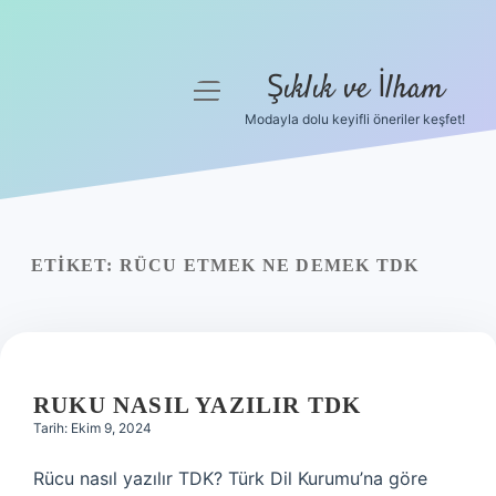
Şıklık ve İlham
menüyü
aç
Modayla dolu keyifli öneriler keşfet!
Anasayfa
Gizlilik Politikası
Yasal Uyarı
ETIKET:
RÜCU ETMEK NE DEMEK TDK
Hakkımızda
RUKU NASIL YAZILIR TDK
Tarih: Ekim 9, 2024
Rücu nasıl yazılır TDK? Türk Dil Kurumu’na göre