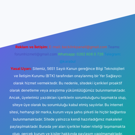
r yeni giriş
Reklam ve İletişim:
E-mail:
backlinkpaneli@gmail.com
Teams:
forumhizmeti@gmail.com
Whatsapp: 0262 606 0 726
Telegram:
@karabul
Yasal Uyarı:
Sitemiz, 5651 Sayılı Kanun gereğince Bilgi Teknolojileri
ve İletişim Kurumu (BTK) tarafından onaylanmış bir Yer Sağlayıcı
olarak hizmet vermektedir. Bu nedenle, sitedeki içerikleri proaktif
olarak denetleme veya araştırma yükümlülüğümüz bulunmamaktadır.
Ancak, üyelerimiz yazdıkları içeriklerin sorumluluğunu taşımakta olup,
siteye üye olarak bu sorumluluğu kabul etmiş sayılırlar. Bu internet
sitesi, herhangi bir marka, kurum veya şahıs şirketi ile hiçbir bağlantısı
bulunmamaktadır. Sitede yalnızca kendi hazırladığımız makaleler
paylaşılmaktadır. Burada yer alan içerikler haber niteliği taşımamakta
olup, gerçek kurum ve kişiler hakkında paylaşım yapılmamaktadır.