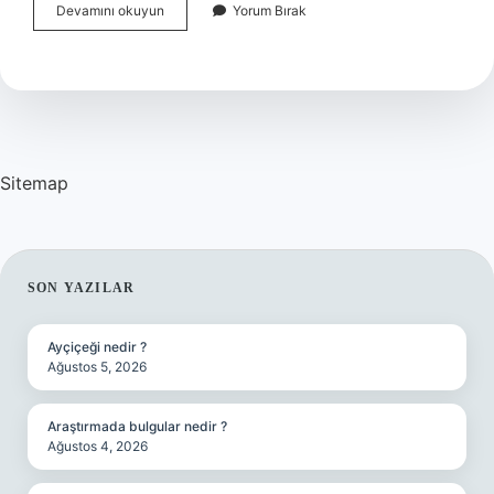
Rönesans
Devamını okuyun
Yorum Bırak
Bir
Akım
Mıdır
Sitemap
SIDEBAR
SON YAZILAR
Ayçiçeği nedir ?
Ağustos 5, 2026
Araştırmada bulgular nedir ?
Ağustos 4, 2026