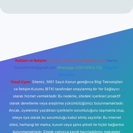
r yeni giriş
Reklam ve İletişim:
E-mail:
backlinkpaneli@gmail.com
Teams:
forumhizmeti@gmail.com
Whatsapp: 0262 606 0 726
Telegram:
@karabul
Yasal Uyarı:
Sitemiz, 5651 Sayılı Kanun gereğince Bilgi Teknolojileri
ve İletişim Kurumu (BTK) tarafından onaylanmış bir Yer Sağlayıcı
olarak hizmet vermektedir. Bu nedenle, sitedeki içerikleri proaktif
olarak denetleme veya araştırma yükümlülüğümüz bulunmamaktadır.
Ancak, üyelerimiz yazdıkları içeriklerin sorumluluğunu taşımakta olup,
siteye üye olarak bu sorumluluğu kabul etmiş sayılırlar. Bu internet
sitesi, herhangi bir marka, kurum veya şahıs şirketi ile hiçbir bağlantısı
bulunmamaktadır. Sitede yalnızca kendi hazırladığımız makaleler