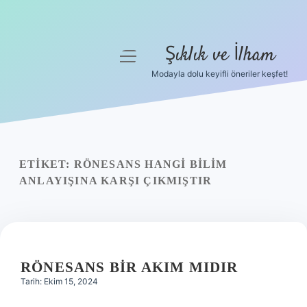
Şıklık ve İlham
menüyü
aç
Modayla dolu keyifli öneriler keşfet!
Anasayfa
Gizlilik Politikası
Yasal Uyarı
ETIKET:
RÖNESANS HANGI BILIM
ANLAYIŞINA KARŞI ÇIKMIŞTIR
Hakkımızda
RÖNESANS BIR AKIM MIDIR
Tarih: Ekim 15, 2024