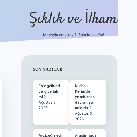
Şıklık ve İlham
Modayla dolu keyifli öneriler keşfet!
https://ilbetgir.net/
betexper yeni g
SIDEBAR
SON YAZILAR
Faiz gelirleri
Kur’an-ı
vergiye tabi
Kerim’de
mi ?
yasaklanan
Ağustos 6,
davranışlar
2026
nelerdir ?
Ağustos 6,
2026
Ayçiçeği nedir
Araştırmada