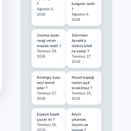
?
bulgular nedir
Ağustos 5,
?
2026
Ağustos 4,
2026
Zeytine siyah
Silivri’den
rengi veren
Ayvalık’a
madde nedir ?
otobüs bileti
Temmuz 29,
ne kadar ?
2026
Temmuz 27,
2026
Kırlangıç kuşu
Klozet kapağı
neyi temsil
neden açık
eder ?
bırakılmaz ?
Temmuz 27,
Temmuz 25,
2026
2026
Essay’e başlık
Beyin
yazılır mı ?
yıkamak
Temmuz 25,
deyimi ne
2026
demek ?