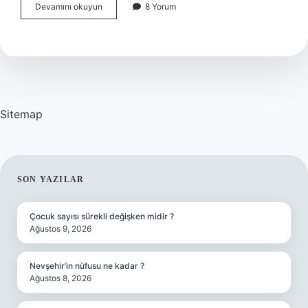
Akıncı
Devamını okuyun
8 Yorum
Ne
Denir
Sitemap
SIDEBAR
SON YAZILAR
Çocuk sayısı sürekli değişken midir ?
Ağustos 9, 2026
Nevşehir’in nüfusu ne kadar ?
Ağustos 8, 2026