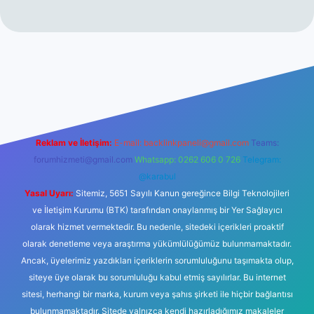
r yeni giriş
Reklam ve İletişim:
E-mail:
backlinkpaneli@gmail.com
Teams:
forumhizmeti@gmail.com
Whatsapp: 0262 606 0 726
Telegram:
@karabul
Yasal Uyarı:
Sitemiz, 5651 Sayılı Kanun gereğince Bilgi Teknolojileri
ve İletişim Kurumu (BTK) tarafından onaylanmış bir Yer Sağlayıcı
olarak hizmet vermektedir. Bu nedenle, sitedeki içerikleri proaktif
olarak denetleme veya araştırma yükümlülüğümüz bulunmamaktadır.
Ancak, üyelerimiz yazdıkları içeriklerin sorumluluğunu taşımakta olup,
siteye üye olarak bu sorumluluğu kabul etmiş sayılırlar. Bu internet
sitesi, herhangi bir marka, kurum veya şahıs şirketi ile hiçbir bağlantısı
bulunmamaktadır. Sitede yalnızca kendi hazırladığımız makaleler