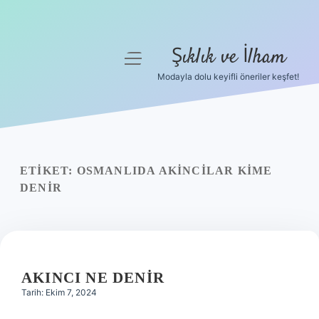
Şıklık ve İlham
menüyü
aç
Modayla dolu keyifli öneriler keşfet!
Anasayfa
Gizlilik Politikası
Yasal Uyarı
ETIKET:
OSMANLIDA AKINCILAR KIME
DENIR
Hakkımızda
AKINCI NE DENIR
Tarih: Ekim 7, 2024