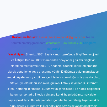
er yeni giriş
Reklam ve İletişim:
E-mail:
backlinkpaneli@gmail.com
Teams:
forumhizmeti@gmail.com
Whatsapp: 0262 606 0 726
Telegram:
@karabul
Yasal Uyarı:
Sitemiz, 5651 Sayılı Kanun gereğince Bilgi Teknolojileri
ve İletişim Kurumu (BTK) tarafından onaylanmış bir Yer Sağlayıcı
olarak hizmet vermektedir. Bu nedenle, sitedeki içerikleri proaktif
olarak denetleme veya araştırma yükümlülüğümüz bulunmamaktadır.
Ancak, üyelerimiz yazdıkları içeriklerin sorumluluğunu taşımakta olup,
siteye üye olarak bu sorumluluğu kabul etmiş sayılırlar. Bu internet
sitesi, herhangi bir marka, kurum veya şahıs şirketi ile hiçbir bağlantısı
bulunmamaktadır. Sitede yalnızca kendi hazırladığımız makaleler
paylaşılmaktadır. Burada yer alan içerikler haber niteliği taşımamakta
olup, gerçek kurum ve kişiler hakkında paylaşım yapılmamaktadır.