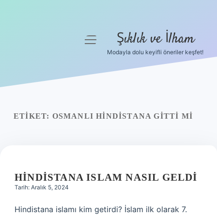
Şıklık ve İlham
menüyü
aç
Modayla dolu keyifli öneriler keşfet!
Anasayfa
Gizlilik Politikası
Yasal Uyarı
ETIKET:
OSMANLI HINDISTANA GITTI MI
Hakkımızda
HINDISTANA ISLAM NASIL GELDI
Tarih: Aralık 5, 2024
Hindistana islamı kim getirdi? İslam ilk olarak 7.