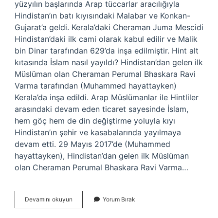
yüzyılın başlarında Arap tüccarlar aracılığıyla
Hindistan’ın batı kıyısındaki Malabar ve Konkan-
Gujarat’a geldi. Kerala’daki Cheraman Juma Mescidi
Hindistan’daki ilk cami olarak kabul edilir ve Malik
bin Dinar tarafından 629’da inşa edilmiştir. Hint alt
kıtasında İslam nasıl yayıldı? Hindistan’dan gelen ilk
Müslüman olan Cheraman Perumal Bhaskara Ravi
Varma tarafından (Muhammed hayattayken)
Kerala’da inşa edildi. Arap Müslümanlar ile Hintliler
arasındaki devam eden ticaret sayesinde İslam,
hem göç hem de din değiştirme yoluyla kıyı
Hindistan’ın şehir ve kasabalarında yayılmaya
devam etti. 29 Mayıs 2017’de (Muhammed
hayattayken), Hindistan’dan gelen ilk Müslüman
olan Cheraman Perumal Bhaskara Ravi Varma…
Hindistana
Devamını okuyun
Yorum Bırak
Islam
Nasıl