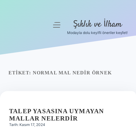
Şıklık ve İlham
menüyü
aç
Modayla dolu keyifli öneriler keşfet!
Anasayfa
Gizlilik Politikası
Yasal Uyarı
ETIKET:
NORMAL MAL NEDIR ÖRNEK
Hakkımızda
TALEP YASASINA UYMAYAN
MALLAR NELERDIR
Tarih: Kasım 17, 2024