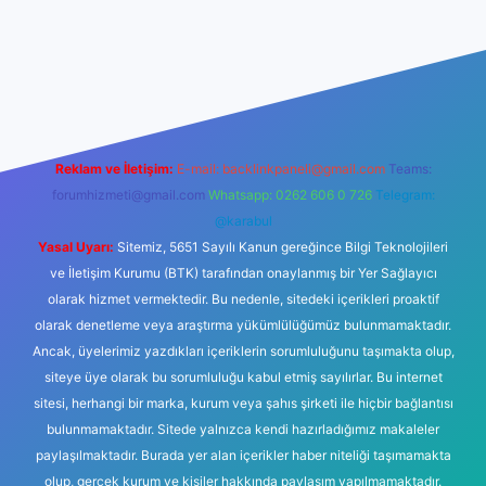
lbetgir.net/
betexper yeni giriş
Reklam ve İletişim:
E-mail:
backlinkpaneli@gmail.com
Teams:
forumhizmeti@gmail.com
Whatsapp: 0262 606 0 726
Telegram:
@karabul
Yasal Uyarı:
Sitemiz, 5651 Sayılı Kanun gereğince Bilgi Teknolojileri
ve İletişim Kurumu (BTK) tarafından onaylanmış bir Yer Sağlayıcı
olarak hizmet vermektedir. Bu nedenle, sitedeki içerikleri proaktif
olarak denetleme veya araştırma yükümlülüğümüz bulunmamaktadır.
Ancak, üyelerimiz yazdıkları içeriklerin sorumluluğunu taşımakta olup,
siteye üye olarak bu sorumluluğu kabul etmiş sayılırlar. Bu internet
sitesi, herhangi bir marka, kurum veya şahıs şirketi ile hiçbir bağlantısı
bulunmamaktadır. Sitede yalnızca kendi hazırladığımız makaleler
paylaşılmaktadır. Burada yer alan içerikler haber niteliği taşımamakta
olup, gerçek kurum ve kişiler hakkında paylaşım yapılmamaktadır.