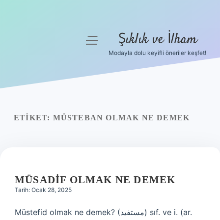
Şıklık ve İlham
menüyü
aç
Modayla dolu keyifli öneriler keşfet!
Anasayfa
Gizlilik Politikası
Yasal Uyarı
ETIKET:
MÜSTEBAN OLMAK NE DEMEK
Hakkımızda
MÜSADIF OLMAK NE DEMEK
Tarih: Ocak 28, 2025
Müstefid olmak ne demek? (ﻣﺴﺘﻔﻴﺪ) sıf. ve i. (ar.