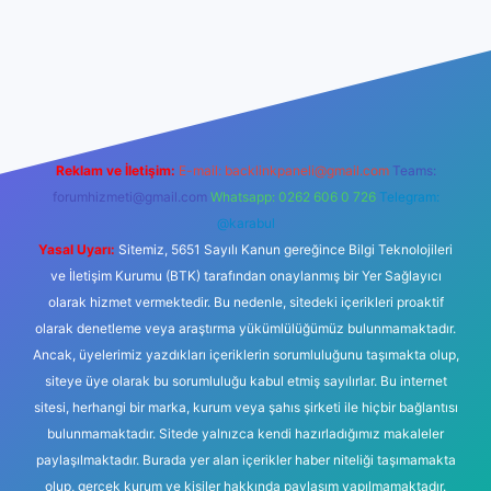
er yeni giriş
Reklam ve İletişim:
E-mail:
backlinkpaneli@gmail.com
Teams:
forumhizmeti@gmail.com
Whatsapp: 0262 606 0 726
Telegram:
@karabul
Yasal Uyarı:
Sitemiz, 5651 Sayılı Kanun gereğince Bilgi Teknolojileri
ve İletişim Kurumu (BTK) tarafından onaylanmış bir Yer Sağlayıcı
olarak hizmet vermektedir. Bu nedenle, sitedeki içerikleri proaktif
olarak denetleme veya araştırma yükümlülüğümüz bulunmamaktadır.
Ancak, üyelerimiz yazdıkları içeriklerin sorumluluğunu taşımakta olup,
siteye üye olarak bu sorumluluğu kabul etmiş sayılırlar. Bu internet
sitesi, herhangi bir marka, kurum veya şahıs şirketi ile hiçbir bağlantısı
bulunmamaktadır. Sitede yalnızca kendi hazırladığımız makaleler
paylaşılmaktadır. Burada yer alan içerikler haber niteliği taşımamakta
olup, gerçek kurum ve kişiler hakkında paylaşım yapılmamaktadır.