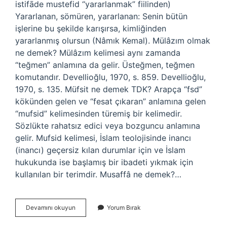
istifāde mustefіd “yararlanmak” fiilinden)
Yararlanan, sömüren, yararlanan: Senin bütün
işlerine bu şekilde karışırsa, kimliğinden
yararlanmış olursun (Nâmık Kemal). Mülâzım olmak
ne demek? Mülâzım kelimesi aynı zamanda
“teğmen” anlamına da gelir. Üsteğmen, teğmen
komutandır. Devellioğlu, 1970, s. 859. Devellioğlu,
1970, s. 135. Müfsit ne demek TDK? Arapça “fsd”
kökünden gelen ve “fesat çıkaran” anlamına gelen
“mufsid” kelimesinden türemiş bir kelimedir.
Sözlükte rahatsız edici veya bozguncu anlamına
gelir. Mufsid kelimesi, İslam teolojisinde inancı
(inancı) geçersiz kılan durumlar için ve İslam
hukukunda ise başlamış bir ibadeti yıkmak için
kullanılan bir terimdir. Musaffâ ne demek?…
Müsadif
Devamını okuyun
Yorum Bırak
Olmak
Ne