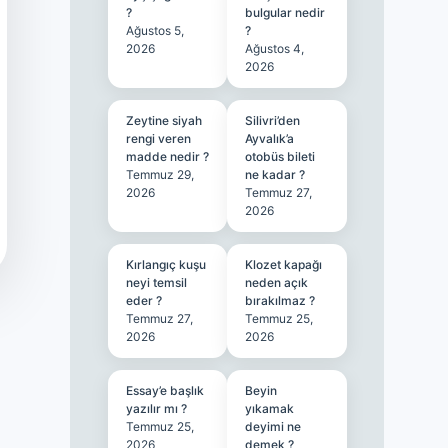
?
bulgular nedir
Ağustos 5,
?
2026
Ağustos 4,
2026
Zeytine siyah
Silivri’den
rengi veren
Ayvalık’a
madde nedir ?
otobüs bileti
Temmuz 29,
ne kadar ?
2026
Temmuz 27,
2026
Kırlangıç kuşu
Klozet kapağı
neyi temsil
neden açık
eder ?
bırakılmaz ?
Temmuz 27,
Temmuz 25,
2026
2026
Essay’e başlık
Beyin
yazılır mı ?
yıkamak
Temmuz 25,
deyimi ne
2026
demek ?