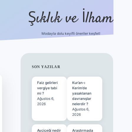
Şıklık ve İlham
Modayla dolu keyifli öneriler keşfet!
https://ilbetgir.net/
betexper yeni gi
SIDEBAR
SON YAZILAR
Faiz gelirleri
Kur’an-ı
vergiye tabi
Kerim’de
mi ?
yasaklanan
Ağustos 6,
davranışlar
2026
nelerdir ?
Ağustos 6,
2026
Ayçiçeği nedir
Araştırmada