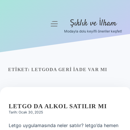
Şıklık ve İlham
menüyü
aç
Modayla dolu keyifli öneriler keşfet!
Anasayfa
Gizlilik Politikası
Yasal Uyarı
ETIKET:
LETGODA GERI IADE VAR MI
Hakkımızda
LETGO DA ALKOL SATILIR MI
Tarih: Ocak 30, 2025
Letgo uygulamasında neler satılır? letgo’da hemen