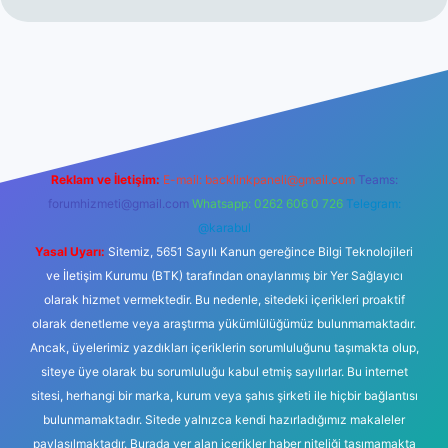
lbetgir.net/
betexper yeni giriş
Reklam ve İletişim:
E-mail:
backlinkpaneli@gmail.com
Teams:
forumhizmeti@gmail.com
Whatsapp: 0262 606 0 726
Telegram:
@karabul
Yasal Uyarı:
Sitemiz, 5651 Sayılı Kanun gereğince Bilgi Teknolojileri
ve İletişim Kurumu (BTK) tarafından onaylanmış bir Yer Sağlayıcı
olarak hizmet vermektedir. Bu nedenle, sitedeki içerikleri proaktif
olarak denetleme veya araştırma yükümlülüğümüz bulunmamaktadır.
Ancak, üyelerimiz yazdıkları içeriklerin sorumluluğunu taşımakta olup,
siteye üye olarak bu sorumluluğu kabul etmiş sayılırlar. Bu internet
sitesi, herhangi bir marka, kurum veya şahıs şirketi ile hiçbir bağlantısı
bulunmamaktadır. Sitede yalnızca kendi hazırladığımız makaleler
paylaşılmaktadır. Burada yer alan içerikler haber niteliği taşımamakta