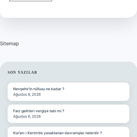
Da
Alkol
Satılır
Mı
Sitemap
SIDEBAR
SON YAZILAR
Nevşehir’in nüfusu ne kadar ?
Ağustos 8, 2026
Faiz gelirleri vergiye tabi mi ?
Ağustos 6, 2026
Kur’an-ı Kerim’de yasaklanan davranışlar nelerdir ?