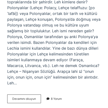
topraklarında bir şehirdir. Leh kimlere denir?
Polonyalılar (Lehçe: Polacy, Lehçe telaffuzu: [pɔ
ˈlat͡sɨ]) veya Polonyalılar, ortak bir tarih ve kültürü
paylaşan, Lehçe konuşan, Polonya’da doğmuş veya
Polonya vatandaşı olmuş ve bu kültüre uyum
sağlamış bir topluluktur. Leh ismi nereden gelir?
Polonya, Osmanlılar tarafından şu anki Polonya’ya
verilen isimdi. Bazen Polonyalılar da kendileri için
Lechia ismini kullandılar. Yine de bazı dünya dilleri
Polonyalılar için Lehçe kelimesinden türetilen
isimleri kullanmaya devam ediyor (Farsça,
Macarca, Litvanca, vb.). Leh ne demek Osmanlıca?
Lehçe – Nişanyan Sözlüğü. Arapça lahi لهُ “onun
için, onun için, onun için” kelimesinden bir alıntıdır.
Leh…
Leh
Devamını okuyun
8 Yorum
Ne
Anlama