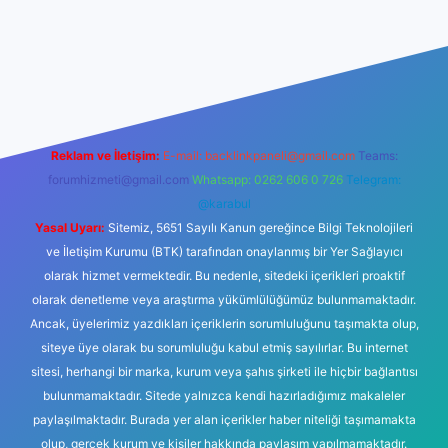
ir.net/
betexper yeni giriş
Reklam ve İletişim:
E-mail:
backlinkpaneli@gmail.com
Teams:
forumhizmeti@gmail.com
Whatsapp: 0262 606 0 726
Telegram:
@karabul
Yasal Uyarı:
Sitemiz, 5651 Sayılı Kanun gereğince Bilgi Teknolojileri
ve İletişim Kurumu (BTK) tarafından onaylanmış bir Yer Sağlayıcı
olarak hizmet vermektedir. Bu nedenle, sitedeki içerikleri proaktif
olarak denetleme veya araştırma yükümlülüğümüz bulunmamaktadır.
Ancak, üyelerimiz yazdıkları içeriklerin sorumluluğunu taşımakta olup,
siteye üye olarak bu sorumluluğu kabul etmiş sayılırlar. Bu internet
sitesi, herhangi bir marka, kurum veya şahıs şirketi ile hiçbir bağlantısı
bulunmamaktadır. Sitede yalnızca kendi hazırladığımız makaleler
paylaşılmaktadır. Burada yer alan içerikler haber niteliği taşımamakta
olup, gerçek kurum ve kişiler hakkında paylaşım yapılmamaktadır.