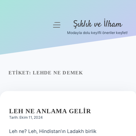
Şıklık ve İlham
menüyü
aç
Modayla dolu keyifli öneriler keşfet!
Anasayfa
Gizlilik Politikası
Yasal Uyarı
ETIKET:
LEHDE NE DEMEK
Hakkımızda
LEH NE ANLAMA GELIR
Tarih: Ekim 11, 2024
Leh ne? Leh, Hindistan’ın Ladakh birlik