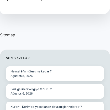
Erik
Fazla
Yenirse
Ne
Olur
Sitemap
SIDEBAR
SON YAZILAR
Nevşehir’in nüfusu ne kadar ?
Ağustos 8, 2026
Faiz gelirleri vergiye tabi mi ?
Ağustos 6, 2026
Kur’an-ı Kerim’de yasaklanan davranışlar nelerdir ?