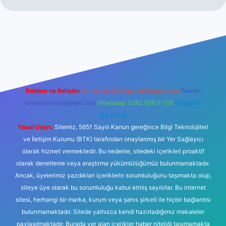
lbetgir.net/
betexper yeni giriş
Reklam ve İletişim:
E-mail:
backlinkpaneli@gmail.com
Teams:
forumhizmeti@gmail.com
Whatsapp: 0262 606 0 726
Telegram:
@karabul
Yasal Uyarı:
Sitemiz, 5651 Sayılı Kanun gereğince Bilgi Teknolojileri
ve İletişim Kurumu (BTK) tarafından onaylanmış bir Yer Sağlayıcı
olarak hizmet vermektedir. Bu nedenle, sitedeki içerikleri proaktif
olarak denetleme veya araştırma yükümlülüğümüz bulunmamaktadır.
Ancak, üyelerimiz yazdıkları içeriklerin sorumluluğunu taşımakta olup,
siteye üye olarak bu sorumluluğu kabul etmiş sayılırlar. Bu internet
sitesi, herhangi bir marka, kurum veya şahıs şirketi ile hiçbir bağlantısı
bulunmamaktadır. Sitede yalnızca kendi hazırladığımız makaleler
paylaşılmaktadır. Burada yer alan içerikler haber niteliği taşımamakta