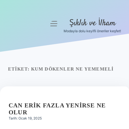
Şıklık ve İlham
menüyü
aç
Modayla dolu keyifli öneriler keşfet!
Anasayfa
Gizlilik Politikası
Yasal Uyarı
ETIKET:
KUM DÖKENLER NE YEMEMELI
Hakkımızda
CAN ERIK FAZLA YENIRSE NE
OLUR
Tarih: Ocak 19, 2025