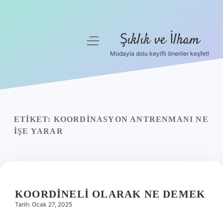
Şıklık ve İlham
menüyü
aç
Modayla dolu keyifli öneriler keşfet!
Anasayfa
Gizlilik Politikası
Yasal Uyarı
ETIKET:
KOORDINASYON ANTRENMANI NE
IŞE YARAR
Hakkımızda
KOORDINELI OLARAK NE DEMEK
Tarih: Ocak 27, 2025