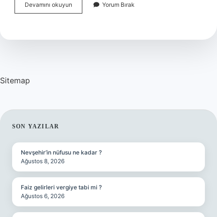
Koordineli
Devamını okuyun
Yorum Bırak
Olarak
Ne
Demek
Sitemap
SIDEBAR
SON YAZILAR
Nevşehir’in nüfusu ne kadar ?
Ağustos 8, 2026
Faiz gelirleri vergiye tabi mi ?
Ağustos 6, 2026