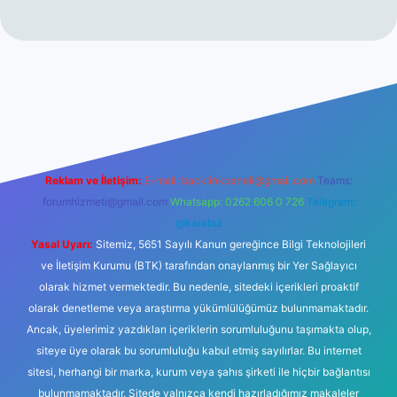
r yeni giriş
Reklam ve İletişim:
E-mail:
backlinkpaneli@gmail.com
Teams:
forumhizmeti@gmail.com
Whatsapp: 0262 606 0 726
Telegram:
@karabul
Yasal Uyarı:
Sitemiz, 5651 Sayılı Kanun gereğince Bilgi Teknolojileri
ve İletişim Kurumu (BTK) tarafından onaylanmış bir Yer Sağlayıcı
olarak hizmet vermektedir. Bu nedenle, sitedeki içerikleri proaktif
olarak denetleme veya araştırma yükümlülüğümüz bulunmamaktadır.
Ancak, üyelerimiz yazdıkları içeriklerin sorumluluğunu taşımakta olup,
siteye üye olarak bu sorumluluğu kabul etmiş sayılırlar. Bu internet
sitesi, herhangi bir marka, kurum veya şahıs şirketi ile hiçbir bağlantısı
bulunmamaktadır. Sitede yalnızca kendi hazırladığımız makaleler