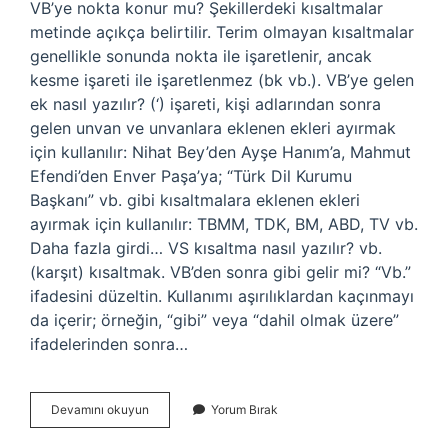
VB’ye nokta konur mu? Şekillerdeki kısaltmalar
metinde açıkça belirtilir. Terim olmayan kısaltmalar
genellikle sonunda nokta ile işaretlenir, ancak
kesme işareti ile işaretlenmez (bk vb.). VB’ye gelen
ek nasıl yazılır? (‘) işareti, kişi adlarından sonra
gelen unvan ve unvanlara eklenen ekleri ayırmak
için kullanılır: Nihat Bey’den Ayşe Hanım’a, Mahmut
Efendi’den Enver Paşa’ya; “Türk Dil Kurumu
Başkanı” vb. gibi kısaltmalara eklenen ekleri
ayırmak için kullanılır: TBMM, TDK, BM, ABD, TV vb.
Daha fazla girdi… VS kısaltma nasıl yazılır? vb.
(karşıt) kısaltmak. VB’den sonra gibi gelir mi? “Vb.”
ifadesini düzeltin. Kullanımı aşırılıklardan kaçınmayı
da içerir; örneğin, “gibi” veya “dahil olmak üzere”
ifadelerinden sonra…
Vb
Devamını okuyun
Yorum Bırak
Nasıl
Yazılır