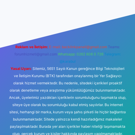
lbetgir.net/
betexper yeni giriş
Reklam ve İletişim:
E-mail:
backlinkpaneli@gmail.com
Teams:
forumhizmeti@gmail.com
Whatsapp: 0262 606 0 726
Telegram:
@karabul
Yasal Uyarı:
Sitemiz, 5651 Sayılı Kanun gereğince Bilgi Teknolojileri
ve İletişim Kurumu (BTK) tarafından onaylanmış bir Yer Sağlayıcı
olarak hizmet vermektedir. Bu nedenle, sitedeki içerikleri proaktif
olarak denetleme veya araştırma yükümlülüğümüz bulunmamaktadır.
Ancak, üyelerimiz yazdıkları içeriklerin sorumluluğunu taşımakta olup,
siteye üye olarak bu sorumluluğu kabul etmiş sayılırlar. Bu internet
sitesi, herhangi bir marka, kurum veya şahıs şirketi ile hiçbir bağlantısı
bulunmamaktadır. Sitede yalnızca kendi hazırladığımız makaleler
paylaşılmaktadır. Burada yer alan içerikler haber niteliği taşımamakta
olup, gerçek kurum ve kişiler hakkında paylaşım yapılmamaktadır.