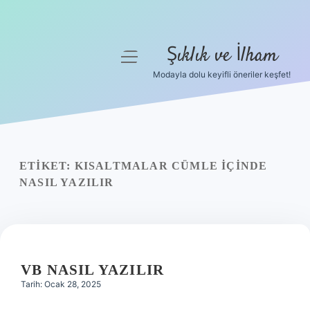
Şıklık ve İlham
menüyü
aç
Modayla dolu keyifli öneriler keşfet!
Anasayfa
Gizlilik Politikası
Yasal Uyarı
ETIKET:
KISALTMALAR CÜMLE IÇINDE
NASIL YAZILIR
Hakkımızda
VB NASIL YAZILIR
Tarih: Ocak 28, 2025