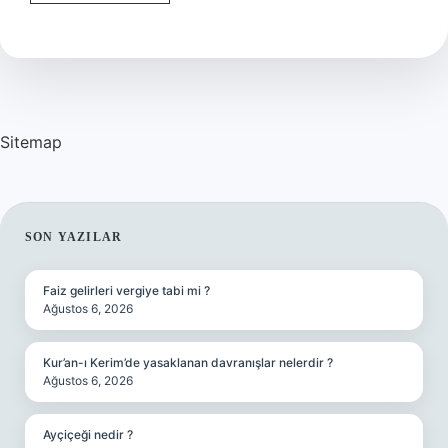
Ortaokul
Bitirmek
Için
Ne
Yapmalıyım
Sitemap
SIDEBAR
SON YAZILAR
Faiz gelirleri vergiye tabi mi ?
Ağustos 6, 2026
Kur’an-ı Kerim’de yasaklanan davranışlar nelerdir ?
Ağustos 6, 2026
Ayçiçeği nedir ?