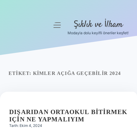
Şıklık ve İlham
menüyü
aç
Modayla dolu keyifli öneriler keşfet!
Anasayfa
Gizlilik Politikası
Yasal Uyarı
ETIKET:
KIMLER AÇIĞA GEÇEBILIR 2024
Hakkımızda
DIŞARIDAN ORTAOKUL BITIRMEK
IÇIN NE YAPMALIYIM
Tarih: Ekim 4, 2024