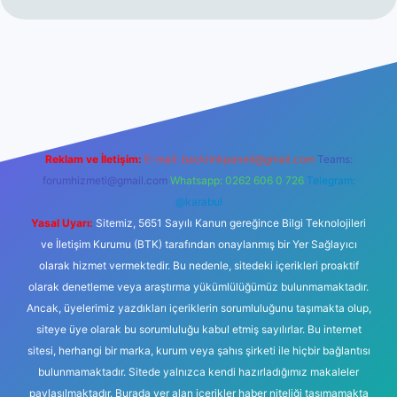
lbetgir.net/
betexper yeni giriş
Reklam ve İletişim:
E-mail:
backlinkpaneli@gmail.com
Teams:
forumhizmeti@gmail.com
Whatsapp: 0262 606 0 726
Telegram:
@karabul
Yasal Uyarı:
Sitemiz, 5651 Sayılı Kanun gereğince Bilgi Teknolojileri
ve İletişim Kurumu (BTK) tarafından onaylanmış bir Yer Sağlayıcı
olarak hizmet vermektedir. Bu nedenle, sitedeki içerikleri proaktif
olarak denetleme veya araştırma yükümlülüğümüz bulunmamaktadır.
Ancak, üyelerimiz yazdıkları içeriklerin sorumluluğunu taşımakta olup,
siteye üye olarak bu sorumluluğu kabul etmiş sayılırlar. Bu internet
sitesi, herhangi bir marka, kurum veya şahıs şirketi ile hiçbir bağlantısı
bulunmamaktadır. Sitede yalnızca kendi hazırladığımız makaleler
paylaşılmaktadır. Burada yer alan içerikler haber niteliği taşımamakta