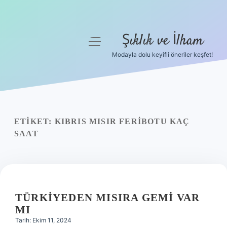
Şıklık ve İlham
menüyü
aç
Modayla dolu keyifli öneriler keşfet!
Anasayfa
Gizlilik Politikası
Yasal Uyarı
ETIKET:
KIBRIS MISIR FERIBOTU KAÇ
SAAT
Hakkımızda
TÜRKIYEDEN MISIRA GEMI VAR
MI
Tarih: Ekim 11, 2024