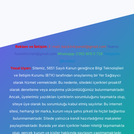
r yeni giriş
Reklam ve İletişim:
E-mail:
backlinkpaneli@gmail.com
Teams:
forumhizmeti@gmail.com
Whatsapp: 0262 606 0 726
Telegram:
@karabul
Yasal Uyarı:
Sitemiz, 5651 Sayılı Kanun gereğince Bilgi Teknolojileri
ve İletişim Kurumu (BTK) tarafından onaylanmış bir Yer Sağlayıcı
olarak hizmet vermektedir. Bu nedenle, sitedeki içerikleri proaktif
olarak denetleme veya araştırma yükümlülüğümüz bulunmamaktadır.
Ancak, üyelerimiz yazdıkları içeriklerin sorumluluğunu taşımakta olup,
siteye üye olarak bu sorumluluğu kabul etmiş sayılırlar. Bu internet
sitesi, herhangi bir marka, kurum veya şahıs şirketi ile hiçbir bağlantısı
bulunmamaktadır. Sitede yalnızca kendi hazırladığımız makaleler
paylaşılmaktadır. Burada yer alan içerikler haber niteliği taşımamakta
olup, gerçek kurum ve kişiler hakkında paylaşım yapılmamaktadır.