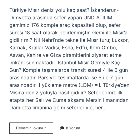
Türkiye Mısır deniz yolu kaç saat? İskenderun-
Dimyetta arasında sefer yapan UND ATILIM
gemimiz 176 komple araç kapasiteli olup, sefer
süresi 18 saat olarak belirlenmiştir. Gemi ile Mısır’a
gidilir mi? Nil Nehri’nde tekne ile Mısır turu; Luksor,
Karnak, Krallar Vadisi, Esna, Edfu, Kom Ombo,
Asvan, Kahire ve Giza piramitlerini ziyaret etme
imkânı sunmaktadır. İstanbul Mısır Gemiyle Kaç
Gün? Komple taşımalarda transit süresi 4 ile 6 gün
arasındadır. Parsiyel teslimatlarda ise 5 ile 7 gün
arasındadır. 1 yükleme metre (LDM) =1. Türkiye’den
Mısır’a deniz yoluyla nasıl gidilir? Seferlerimiz ilk
etapta her Salı ve Cuma akşamı Mersin limanından
Damietta limanına gemi seferleriyle, her…
Türkiyeden
Devamını okuyun
8 Yorum
Mısıra
Gemi