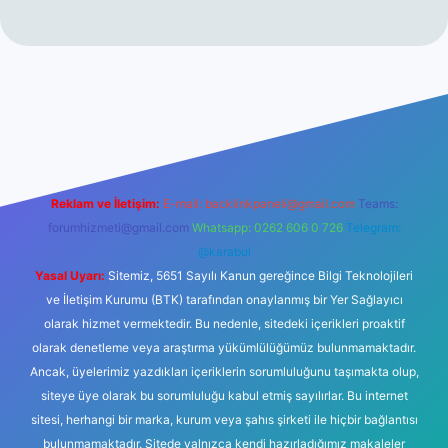
er yeni giriş
Reklam ve İletişim:
E-mail:
backlinkpaneli@gmail.com
Teams:
forumhizmeti@gmail.com
Whatsapp: 0262 606 0 726
Telegram:
@karabul
Yasal Uyarı:
Sitemiz, 5651 Sayılı Kanun gereğince Bilgi Teknolojileri
ve İletişim Kurumu (BTK) tarafından onaylanmış bir Yer Sağlayıcı
olarak hizmet vermektedir. Bu nedenle, sitedeki içerikleri proaktif
olarak denetleme veya araştırma yükümlülüğümüz bulunmamaktadır.
Ancak, üyelerimiz yazdıkları içeriklerin sorumluluğunu taşımakta olup,
siteye üye olarak bu sorumluluğu kabul etmiş sayılırlar. Bu internet
sitesi, herhangi bir marka, kurum veya şahıs şirketi ile hiçbir bağlantısı
bulunmamaktadır. Sitede yalnızca kendi hazırladığımız makaleler