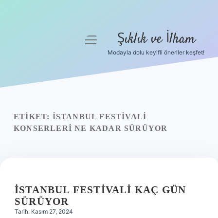
Şıklık ve İlham
menüyü
aç
Modayla dolu keyifli öneriler keşfet!
Anasayfa
Gizlilik Politikası
Yasal Uyarı
ETIKET:
İSTANBUL FESTIVALI
KONSERLERI NE KADAR SÜRÜYOR
Hakkımızda
İSTANBUL FESTIVALI KAÇ GÜN
SÜRÜYOR
Tarih: Kasım 27, 2024