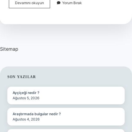
İStanbul
Devamını okuyun
Yorum Bırak
Festivali
Kaç
Gün
Sürüyor
Sitemap
SIDEBAR
SON YAZILAR
Ayçiçeği nedir ?
Ağustos 5, 2026
Araştırmada bulgular nedir ?
Ağustos 4, 2026