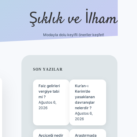
Şıklık ve İlham
Modayla dolu keyifli öneriler keşfet!
https://ilbetgir.net/
betexper yeni gir
SIDEBAR
SON YAZILAR
Faiz gelirleri
Kur’an-ı
vergiye tabi
Kerim’de
mi ?
yasaklanan
Ağustos 6,
davranışlar
2026
nelerdir ?
Ağustos 6,
2026
Ayçiçeği nedir
Araştırmada