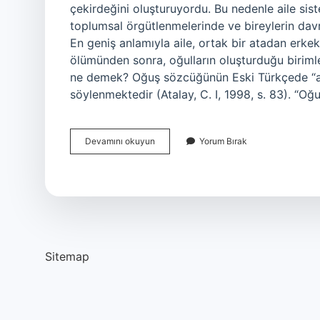
çekirdeğini oluşturuyordu. Bu nedenle aile sis
toplumsal örgütlenmelerinde ve bireylerin davra
En geniş anlamıyla aile, ortak bir atadan erkek 
ölümünden sonra, oğulların oluşturduğu birimle
ne demek? Oğuş sözcüğünün Eski Türkçede “aile
söylenmektedir (Atalay, C. I, 1998, s. 83). “Oğ
İSlamiyet
Devamını okuyun
Yorum Bırak
Öncesi
Aile
Ne
Demek
Sitemap