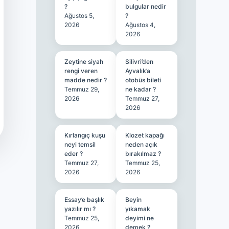
?
bulgular nedir
Ağustos 5,
?
2026
Ağustos 4,
2026
Zeytine siyah
Silivri’den
rengi veren
Ayvalık’a
madde nedir ?
otobüs bileti
Temmuz 29,
ne kadar ?
2026
Temmuz 27,
2026
Kırlangıç kuşu
Klozet kapağı
neyi temsil
neden açık
eder ?
bırakılmaz ?
Temmuz 27,
Temmuz 25,
2026
2026
Essay’e başlık
Beyin
yazılır mı ?
yıkamak
Temmuz 25,
deyimi ne
2026
demek ?