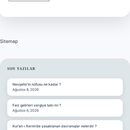
Grup
Bağlılığı
Ne
Demektir
Sitemap
SIDEBAR
SON YAZILAR
Nevşehir’in nüfusu ne kadar ?
Ağustos 8, 2026
Faiz gelirleri vergiye tabi mi ?
Ağustos 6, 2026
Kur’an-ı Kerim’de yasaklanan davranışlar nelerdir ?