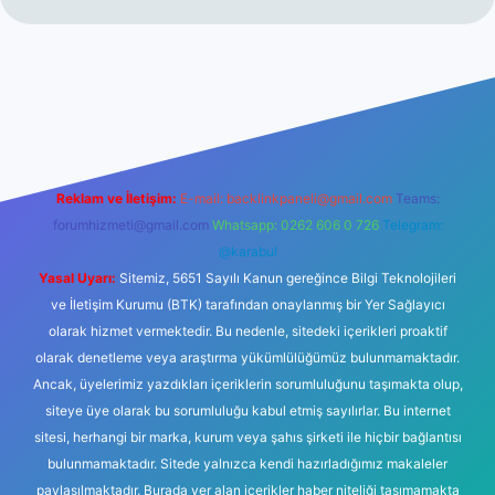
lbetgir.net/
betexper yeni giriş
Reklam ve İletişim:
E-mail:
backlinkpaneli@gmail.com
Teams:
forumhizmeti@gmail.com
Whatsapp: 0262 606 0 726
Telegram:
@karabul
Yasal Uyarı:
Sitemiz, 5651 Sayılı Kanun gereğince Bilgi Teknolojileri
ve İletişim Kurumu (BTK) tarafından onaylanmış bir Yer Sağlayıcı
olarak hizmet vermektedir. Bu nedenle, sitedeki içerikleri proaktif
olarak denetleme veya araştırma yükümlülüğümüz bulunmamaktadır.
Ancak, üyelerimiz yazdıkları içeriklerin sorumluluğunu taşımakta olup,
siteye üye olarak bu sorumluluğu kabul etmiş sayılırlar. Bu internet
sitesi, herhangi bir marka, kurum veya şahıs şirketi ile hiçbir bağlantısı
bulunmamaktadır. Sitede yalnızca kendi hazırladığımız makaleler
paylaşılmaktadır. Burada yer alan içerikler haber niteliği taşımamakta