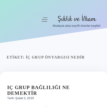
Şıklık ve İlham
menüyü
aç
Modayla dolu keyifli öneriler keşfet!
Anasayfa
Gizlilik Politikası
Yasal Uyarı
ETIKET:
İÇ GRUP ÖNYARGISI NEDIR
Hakkımızda
IÇ GRUP BAĞLILIĞI NE
DEMEKTIR
Tarih: Şubat 2, 2025