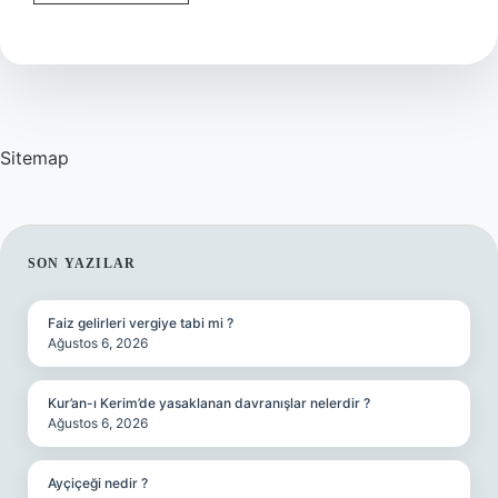
Ve
Hizmet
Arasındaki
Farklar
Nelerdir
Sitemap
SIDEBAR
SON YAZILAR
Faiz gelirleri vergiye tabi mi ?
Ağustos 6, 2026
Kur’an-ı Kerim’de yasaklanan davranışlar nelerdir ?
Ağustos 6, 2026
Ayçiçeği nedir ?