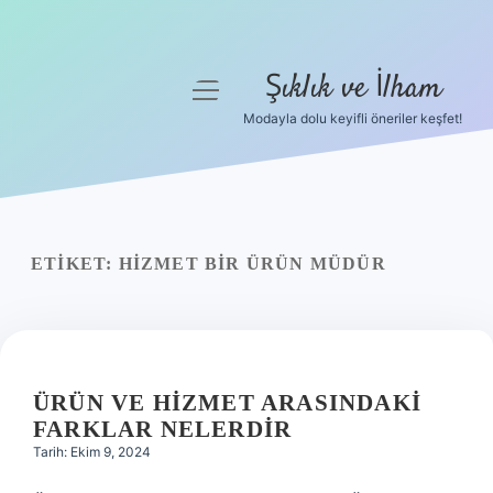
Şıklık ve İlham
menüyü
aç
Modayla dolu keyifli öneriler keşfet!
Anasayfa
Gizlilik Politikası
Yasal Uyarı
ETIKET:
HIZMET BIR ÜRÜN MÜDÜR
Hakkımızda
ÜRÜN VE HIZMET ARASINDAKI
FARKLAR NELERDIR
Tarih: Ekim 9, 2024