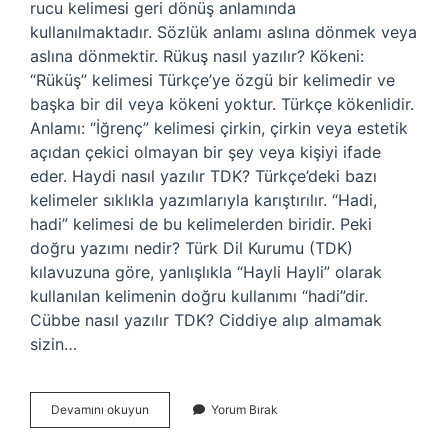
rucu kelimesi geri dönüş anlamında
kullanılmaktadır. Sözlük anlamı aslına dönmek veya
aslına dönmektir. Rükuş nasıl yazılır? Kökeni:
“Rüküş” kelimesi Türkçe’ye özgü bir kelimedir ve
başka bir dil veya kökeni yoktur. Türkçe kökenlidir.
Anlamı: “İğrenç” kelimesi çirkin, çirkin veya estetik
açıdan çekici olmayan bir şey veya kişiyi ifade
eder. Haydi nasıl yazılır TDK? Türkçe’deki bazı
kelimeler sıklıkla yazımlarıyla karıştırılır. “Hadi,
hadi” kelimesi de bu kelimelerden biridir. Peki
doğru yazımı nedir? Türk Dil Kurumu (TDK)
kılavuzuna göre, yanlışlıkla “Hayli Hayli” olarak
kullanılan kelimenin doğru kullanımı “hadi”dir.
Cübbe nasıl yazılır TDK? Ciddiye alıp almamak
sizin…
Ruku
Devamını okuyun
Yorum Bırak
Nasıl
Yazılır