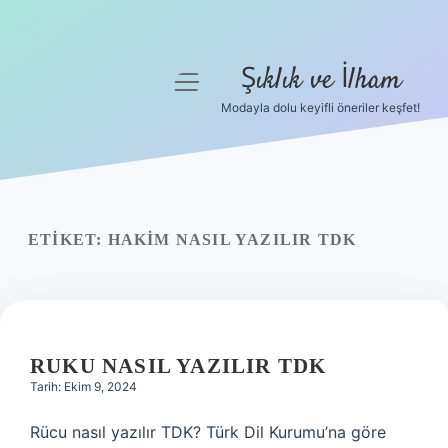
Şıklık ve İlham
menüyü
aç
Modayla dolu keyifli öneriler keşfet!
Anasayfa
Gizlilik Politikası
Yasal Uyarı
ETIKET:
HAKIM NASIL YAZILIR TDK
Hakkımızda
RUKU NASIL YAZILIR TDK
Tarih: Ekim 9, 2024
Rücu nasıl yazılır TDK? Türk Dil Kurumu’na göre