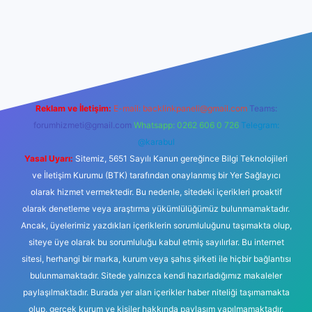
ilbetgir.net/
betexper yeni giriş
Reklam ve İletişim:
E-mail:
backlinkpaneli@gmail.com
Teams:
forumhizmeti@gmail.com
Whatsapp: 0262 606 0 726
Telegram:
@karabul
Yasal Uyarı:
Sitemiz, 5651 Sayılı Kanun gereğince Bilgi Teknolojileri
ve İletişim Kurumu (BTK) tarafından onaylanmış bir Yer Sağlayıcı
olarak hizmet vermektedir. Bu nedenle, sitedeki içerikleri proaktif
olarak denetleme veya araştırma yükümlülüğümüz bulunmamaktadır.
Ancak, üyelerimiz yazdıkları içeriklerin sorumluluğunu taşımakta olup,
siteye üye olarak bu sorumluluğu kabul etmiş sayılırlar. Bu internet
sitesi, herhangi bir marka, kurum veya şahıs şirketi ile hiçbir bağlantısı
bulunmamaktadır. Sitede yalnızca kendi hazırladığımız makaleler
paylaşılmaktadır. Burada yer alan içerikler haber niteliği taşımamakta
olup, gerçek kurum ve kişiler hakkında paylaşım yapılmamaktadır.