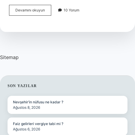
Güzel
Devamını okuyun
10 Yorum
Ahlaklı
Bir
Insanda
Olmaması
Gereken
Özellikler
Nelerdir
Sitemap
SIDEBAR
SON YAZILAR
Nevşehir’in nüfusu ne kadar ?
Ağustos 8, 2026
Faiz gelirleri vergiye tabi mi ?
Ağustos 6, 2026