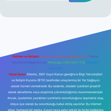
er yeni giriş
Reklam ve İletişim:
E-mail:
backlinkpaneli@gmail.com
Teams:
forumhizmeti@gmail.com
Whatsapp: 0262 606 0 726
Telegram:
@karabul
Yasal Uyarı:
Sitemiz, 5651 Sayılı Kanun gereğince Bilgi Teknolojileri
ve İletişim Kurumu (BTK) tarafından onaylanmış bir Yer Sağlayıcı
olarak hizmet vermektedir. Bu nedenle, sitedeki içerikleri proaktif
olarak denetleme veya araştırma yükümlülüğümüz bulunmamaktadır.
Ancak, üyelerimiz yazdıkları içeriklerin sorumluluğunu taşımakta olup,
siteye üye olarak bu sorumluluğu kabul etmiş sayılırlar. Bu internet
sitesi, herhangi bir marka, kurum veya şahıs şirketi ile hiçbir bağlantısı