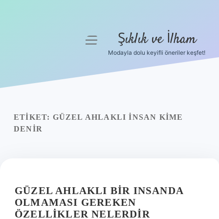
Şıklık ve İlham
menüyü
aç
Modayla dolu keyifli öneriler keşfet!
Anasayfa
Gizlilik Politikası
Yasal Uyarı
ETIKET:
GÜZEL AHLAKLI INSAN KIME
DENIR
Hakkımızda
GÜZEL AHLAKLI BIR INSANDA
OLMAMASI GEREKEN
ÖZELLIKLER NELERDIR