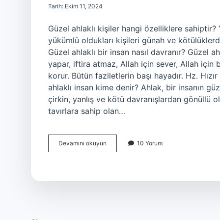
Tarih: Ekim 11, 2024
Güzel ahlaklı kişiler hangi özelliklere sahipti
yükümlü oldukları kişileri günah ve kötülüklerd
Güzel ahlaklı bir insan nasıl davranır? Güzel a
yapar, iftira atmaz, Allah için sever, Allah iç
korur. Bütün faziletlerin başı hayadır. Hz. Hız
ahlaklı insan kime denir? Ahlak, bir insanın güz
çirkin, yanlış ve kötü davranışlardan gönüllü ol
tavırlara sahip olan…
Güzel
Devamını okuyun
10 Yorum
Ahlaklı
Bir
Insanda
Olmaması
Gereken
Özellikler
Nelerdir