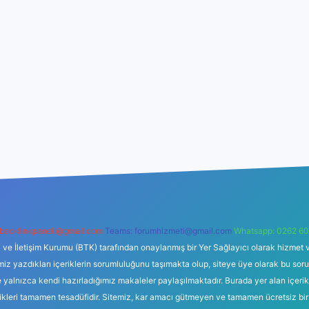
backlinkpaneli@gmail.com
Teams:
forumhizmeti@gmail.com
Whatsapp: 0262 60
i ve İletişim Kurumu (BTK) tarafından onaylanmış bir Yer Sağlayıcı olarak hizmet v
azdıkları içeriklerin sorumluluğunu taşımakta olup, siteye üye olarak bu sorumlul
e yalnızca kendi hazırladığımız makaleler paylaşılmaktadır. Burada yer alan içeri
likleri tamamen tesadüfidir. Sitemiz, kar amacı gütmeyen ve tamamen ücretsiz bir