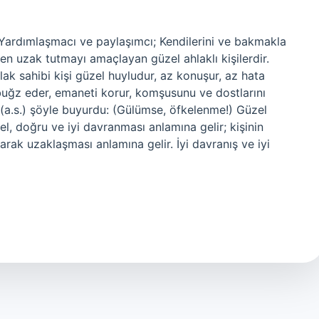
r? Yardımlaşmacı ve paylaşımcı; Kendilerini ve bakmakla
en uzak tutmayı amaçlayan güzel ahlaklı kişilerdir.
hlak sahibi kişi güzel huyludur, az konuşur, az hata
in buğz eder, emaneti korur, komşusunu ve dostlarını
ır (a.s.) şöyle buyurdu: (Gülümse, öfkelenme!) Güzel
el, doğru ve iyi davranması anlamına gelir; kişinin
arak uzaklaşması anlamına gelir. İyi davranış ve iyi