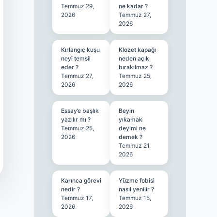
Temmuz 29,
ne kadar ?
2026
Temmuz 27,
2026
Kırlangıç kuşu
Klozet kapağı
neyi temsil
neden açık
eder ?
bırakılmaz ?
Temmuz 27,
Temmuz 25,
2026
2026
Essay’e başlık
Beyin
yazılır mı ?
yıkamak
Temmuz 25,
deyimi ne
2026
demek ?
Temmuz 21,
2026
Karınca görevi
Yüzme fobisi
nedir ?
nasıl yenilir ?
Temmuz 17,
Temmuz 15,
2026
2026