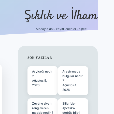
Şıklık ve İlham
Modayla dolu keyifli öneriler keşfet!
https://ilbetgir.net/
betexper yeni gi
SIDEBAR
SON YAZILAR
Ayçiçeği nedir
Araştırmada
?
bulgular nedir
Ağustos 5,
?
2026
Ağustos 4,
2026
Zeytine siyah
Silivri’den
rengi veren
Ayvalık’a
madde nedir ?
otobüs bileti