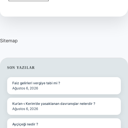
Grubu
Nasıl
Yazılır
Sitemap
SIDEBAR
SON YAZILAR
Faiz gelirleri vergiye tabi mi ?
Ağustos 6, 2026
Kur’an-ı Kerim’de yasaklanan davranışlar nelerdir ?
Ağustos 6, 2026
Ayçiçeği nedir ?