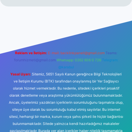
ilbetgir.net/
betexper yeni giriş
Reklam ve İletişim:
E-mail:
backlinkpaneli@gmail.com
Teams:
forumhizmeti@gmail.com
Whatsapp: 0262 606 0 726
Telegram:
@karabul
Yasal Uyarı:
Sitemiz, 5651 Sayılı Kanun gereğince Bilgi Teknolojileri
ve İletişim Kurumu (BTK) tarafından onaylanmış bir Yer Sağlayıcı
olarak hizmet vermektedir. Bu nedenle, sitedeki içerikleri proaktif
olarak denetleme veya araştırma yükümlülüğümüz bulunmamaktadır.
Ancak, üyelerimiz yazdıkları içeriklerin sorumluluğunu taşımakta olup,
siteye üye olarak bu sorumluluğu kabul etmiş sayılırlar. Bu internet
sitesi, herhangi bir marka, kurum veya şahıs şirketi ile hiçbir bağlantısı
bulunmamaktadır. Sitede yalnızca kendi hazırladığımız makaleler
paylaşılmaktadır. Burada yer alan içerikler haber niteliği taşımamakta