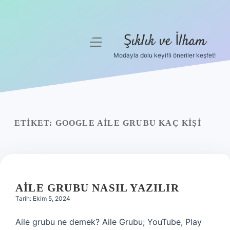
Şıklık ve İlham
menüyü
aç
Modayla dolu keyifli öneriler keşfet!
Anasayfa
Gizlilik Politikası
Yasal Uyarı
ETIKET:
GOOGLE AILE GRUBU KAÇ KIŞI
Hakkımızda
AILE GRUBU NASIL YAZILIR
Tarih: Ekim 5, 2024
Aile grubu ne demek? Aile Grubu; YouTube, Play