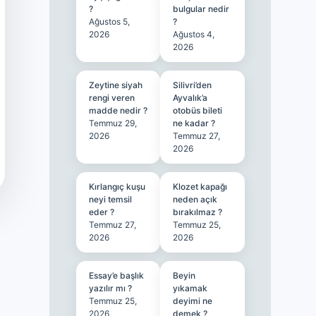
?
bulgular nedir
Ağustos 5,
?
2026
Ağustos 4,
2026
Zeytine siyah
Silivri’den
rengi veren
Ayvalık’a
madde nedir ?
otobüs bileti
Temmuz 29,
ne kadar ?
2026
Temmuz 27,
2026
Kırlangıç kuşu
Klozet kapağı
neyi temsil
neden açık
eder ?
bırakılmaz ?
Temmuz 27,
Temmuz 25,
2026
2026
Essay’e başlık
Beyin
yazılır mı ?
yıkamak
Temmuz 25,
deyimi ne
2026
demek ?