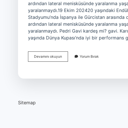
ardından lateral menisküsünde yaralanma yaşadı
yaralanmaydı.19 Ekim 202420 yaşındaki Endülüs
Stadyumu’nda İspanya ile Gürcistan arasında 
ardından lateral menisküsünde yaralanma yaşadı
yaralanmaydı. Pedri Gavi kardeş mi? gavi. Kardeş
yaşında Dünya Kupası’nda iyi bir performans g
Gavi
Devamını okuyun
Yorum Bırak
Kaç
Gol
Attı
Sitemap