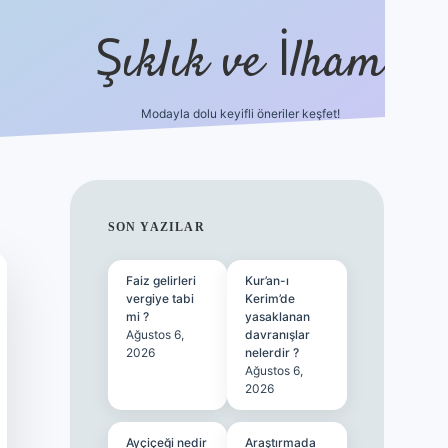
Şıklık ve İlham
Modayla dolu keyifli öneriler keşfet!
https://ilbetgir.net/
betexper yeni gir
SIDEBAR
SON YAZILAR
Faiz gelirleri
Kur’an-ı
vergiye tabi
Kerim’de
mi ?
yasaklanan
Ağustos 6,
davranışlar
2026
nelerdir ?
Ağustos 6,
2026
Ayçiçeği nedir
Araştırmada