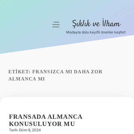
Şıklık ve İlham
menüyü
aç
Modayla dolu keyifli öneriler keşfet!
Anasayfa
Gizlilik Politikası
Yasal Uyarı
ETIKET:
FRANSIZCA MI DAHA ZOR
ALMANCA MI
Hakkımızda
FRANSADA ALMANCA
KONUSULUYOR MU
Tarih: Ekim 8, 2024