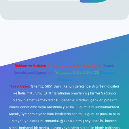
 yeni giriş
Reklam ve İletişim:
E-mail:
backlinkpaneli@gmail.com
Teams:
forumhizmeti@gmail.com
Whatsapp: 0262 606 0 726
Telegram:
@karabul
Yasal Uyarı:
Sitemiz, 5651 Sayılı Kanun gereğince Bilgi Teknolojileri
ve İletişim Kurumu (BTK) tarafından onaylanmış bir Yer Sağlayıcı
olarak hizmet vermektedir. Bu nedenle, sitedeki içerikleri proaktif
olarak denetleme veya araştırma yükümlülüğümüz bulunmamaktadır.
Ancak, üyelerimiz yazdıkları içeriklerin sorumluluğunu taşımakta olup,
siteye üye olarak bu sorumluluğu kabul etmiş sayılırlar. Bu internet
sitesi, herhangi bir marka, kurum veya şahıs şirketi ile hiçbir bağlantısı