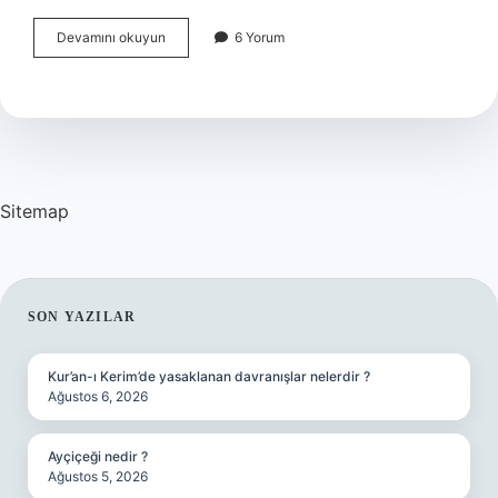
Fransada
Devamını okuyun
6 Yorum
Almanca
Konusuluyor
Mu
Sitemap
SIDEBAR
SON YAZILAR
Kur’an-ı Kerim’de yasaklanan davranışlar nelerdir ?
Ağustos 6, 2026
Ayçiçeği nedir ?
Ağustos 5, 2026