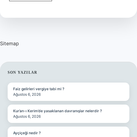
Yılında
Ev
Almak
Mantıklı
Mı
Sitemap
SIDEBAR
SON YAZILAR
Faiz gelirleri vergiye tabi mi ?
Ağustos 6, 2026
Kur’an-ı Kerim’de yasaklanan davranışlar nelerdir ?
Ağustos 6, 2026
Ayçiçeği nedir ?