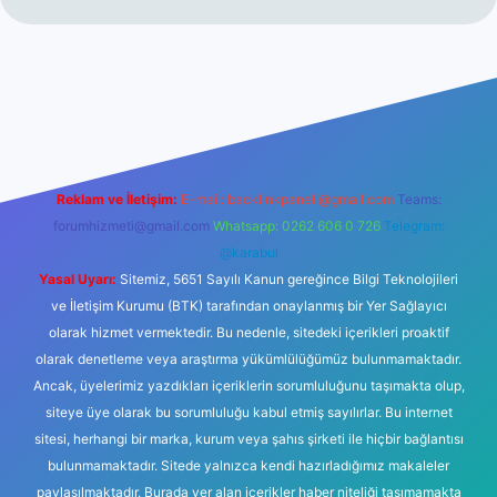
r yeni giriş
Reklam ve İletişim:
E-mail:
backlinkpaneli@gmail.com
Teams:
forumhizmeti@gmail.com
Whatsapp: 0262 606 0 726
Telegram:
@karabul
Yasal Uyarı:
Sitemiz, 5651 Sayılı Kanun gereğince Bilgi Teknolojileri
ve İletişim Kurumu (BTK) tarafından onaylanmış bir Yer Sağlayıcı
olarak hizmet vermektedir. Bu nedenle, sitedeki içerikleri proaktif
olarak denetleme veya araştırma yükümlülüğümüz bulunmamaktadır.
Ancak, üyelerimiz yazdıkları içeriklerin sorumluluğunu taşımakta olup,
siteye üye olarak bu sorumluluğu kabul etmiş sayılırlar. Bu internet
sitesi, herhangi bir marka, kurum veya şahıs şirketi ile hiçbir bağlantısı
bulunmamaktadır. Sitede yalnızca kendi hazırladığımız makaleler
paylaşılmaktadır. Burada yer alan içerikler haber niteliği taşımamakta