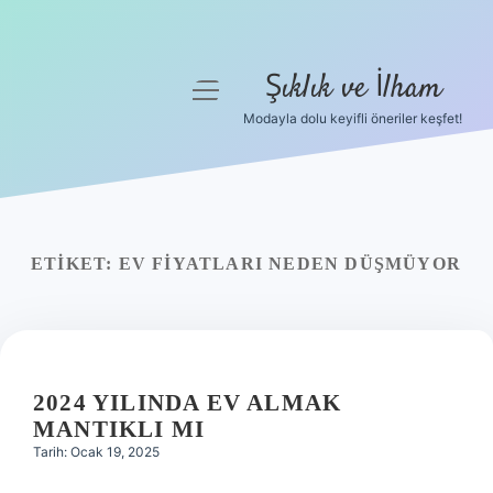
Şıklık ve İlham
menüyü
aç
Modayla dolu keyifli öneriler keşfet!
Anasayfa
Gizlilik Politikası
Yasal Uyarı
ETIKET:
EV FIYATLARI NEDEN DÜŞMÜYOR
Hakkımızda
2024 YILINDA EV ALMAK
MANTIKLI MI
Tarih: Ocak 19, 2025