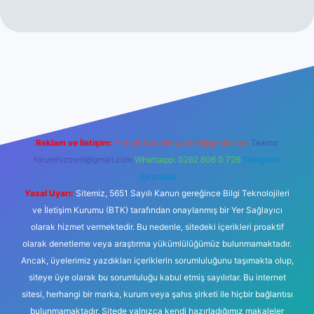
r yeni giriş
Reklam ve İletişim:
E-mail:
backlinkpaneli@gmail.com
Teams:
forumhizmeti@gmail.com
Whatsapp: 0262 606 0 726
Telegram:
@karabul
Yasal Uyarı:
Sitemiz, 5651 Sayılı Kanun gereğince Bilgi Teknolojileri
ve İletişim Kurumu (BTK) tarafından onaylanmış bir Yer Sağlayıcı
olarak hizmet vermektedir. Bu nedenle, sitedeki içerikleri proaktif
olarak denetleme veya araştırma yükümlülüğümüz bulunmamaktadır.
Ancak, üyelerimiz yazdıkları içeriklerin sorumluluğunu taşımakta olup,
siteye üye olarak bu sorumluluğu kabul etmiş sayılırlar. Bu internet
sitesi, herhangi bir marka, kurum veya şahıs şirketi ile hiçbir bağlantısı
bulunmamaktadır. Sitede yalnızca kendi hazırladığımız makaleler