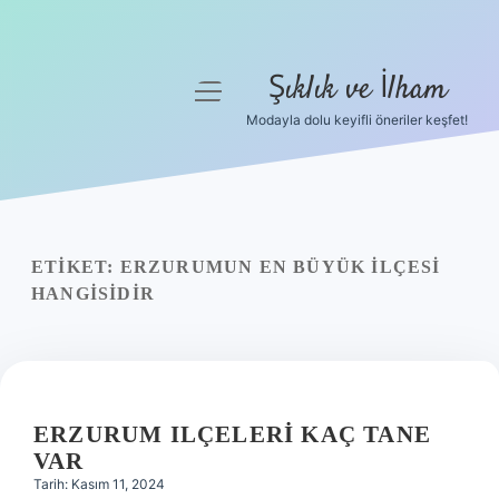
Şıklık ve İlham
menüyü
aç
Modayla dolu keyifli öneriler keşfet!
Anasayfa
Gizlilik Politikası
Yasal Uyarı
ETIKET:
ERZURUMUN EN BÜYÜK ILÇESI
HANGISIDIR
Hakkımızda
ERZURUM ILÇELERI KAÇ TANE
VAR
Tarih: Kasım 11, 2024