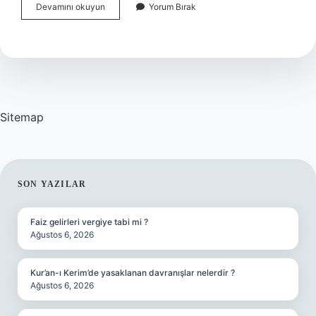
Erzurum
Devamını okuyun
Yorum Bırak
Ilçeleri
Kaç
Tane
Var
Sitemap
SIDEBAR
SON YAZILAR
Faiz gelirleri vergiye tabi mi ?
Ağustos 6, 2026
Kur’an-ı Kerim’de yasaklanan davranışlar nelerdir ?
Ağustos 6, 2026