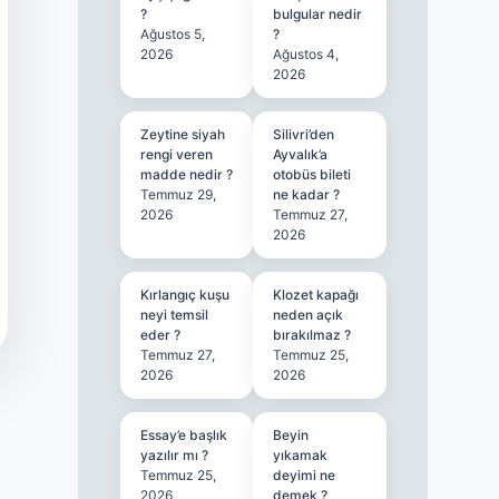
?
bulgular nedir
Ağustos 5,
?
2026
Ağustos 4,
2026
Zeytine siyah
Silivri’den
rengi veren
Ayvalık’a
madde nedir ?
otobüs bileti
Temmuz 29,
ne kadar ?
2026
Temmuz 27,
2026
Kırlangıç kuşu
Klozet kapağı
neyi temsil
neden açık
eder ?
bırakılmaz ?
Temmuz 27,
Temmuz 25,
2026
2026
Essay’e başlık
Beyin
yazılır mı ?
yıkamak
Temmuz 25,
deyimi ne
2026
demek ?