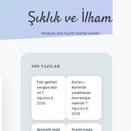
Şıklık ve İlham
Modayla dolu keyifli öneriler keşfet!
https://ilbetgir.net/
SIDEBAR
SON YAZILAR
Faiz gelirleri
Kur’an-ı
vergiye tabi
Kerim’de
mi ?
yasaklanan
Ağustos 6,
davranışlar
2026
nelerdir ?
Ağustos 6,
2026
Ayçiçeği nedir
Araştırmada