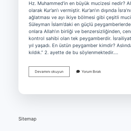
Hz. Muhammed’in en büyük mucizesi nedir? Al
olarak Kur’an’ı vermiştir. Kur’an’ın dışında İsr
ağlatması ve ayı ikiye bölmesi gibi çeşitli mu
Süleyman İslam’daki en güçlü peygamberlerden b
onlara Allah’ın birliği ve benzersizliğinden, c
kontrol sahibi olan tek peygamberdir. İsrailiya
yıl yaşadı. En üstün peygamber kimdir? Aslında
kıldık.” 2. ayette de bu söylenmektedir.…
En
Devamını okuyun
Yorum Bırak
Çok
Mucize
Gösteren
Peygamber
Kimdir
Sitemap