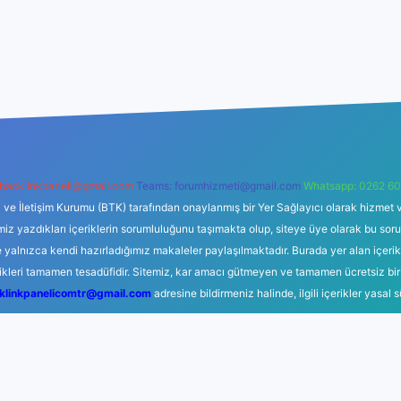
backlinkpaneli@gmail.com
Teams:
forumhizmeti@gmail.com
Whatsapp: 0262 60
i ve İletişim Kurumu (BTK) tarafından onaylanmış bir Yer Sağlayıcı olarak hizmet v
azdıkları içeriklerin sorumluluğunu taşımakta olup, siteye üye olarak bu sorumlul
e yalnızca kendi hazırladığımız makaleler paylaşılmaktadır. Burada yer alan içeri
likleri tamamen tesadüfidir. Sitemiz, kar amacı gütmeyen ve tamamen ücretsiz bir
klinkpanelicomtr@gmail.com
adresine bildirmeniz halinde, ilgili içerikler yasal 