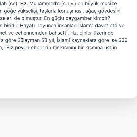
lah (cc), Hz. Muhammed’e (s.a.v.) en büyük mucize
a’nın göğe yükselişi, taşlarla konuşması, ağaç gövdesini
cizeleri de olmuştur. En güçlü peygamber kimdir?
iridir. Hayatı boyunca insanları İslam’a davet etti ve
ennet ve cehennemden bahsetti. Hz. cinler üzerinde
t’a göre Süleyman 53 yıl, İslami kaynaklara göre ise 500
, “Biz peygamberlerin bir kısmını bir kısmına üstün