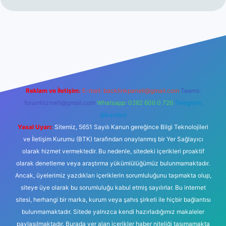
er yeni giriş
Reklam ve İletişim:
E-mail:
backlinkpaneli@gmail.com
Teams:
forumhizmeti@gmail.com
Whatsapp: 0262 606 0 726
Telegram:
@karabul
Yasal Uyarı:
Sitemiz, 5651 Sayılı Kanun gereğince Bilgi Teknolojileri
ve İletişim Kurumu (BTK) tarafından onaylanmış bir Yer Sağlayıcı
olarak hizmet vermektedir. Bu nedenle, sitedeki içerikleri proaktif
olarak denetleme veya araştırma yükümlülüğümüz bulunmamaktadır.
Ancak, üyelerimiz yazdıkları içeriklerin sorumluluğunu taşımakta olup,
siteye üye olarak bu sorumluluğu kabul etmiş sayılırlar. Bu internet
sitesi, herhangi bir marka, kurum veya şahıs şirketi ile hiçbir bağlantısı
bulunmamaktadır. Sitede yalnızca kendi hazırladığımız makaleler
paylaşılmaktadır. Burada yer alan içerikler haber niteliği taşımamakta