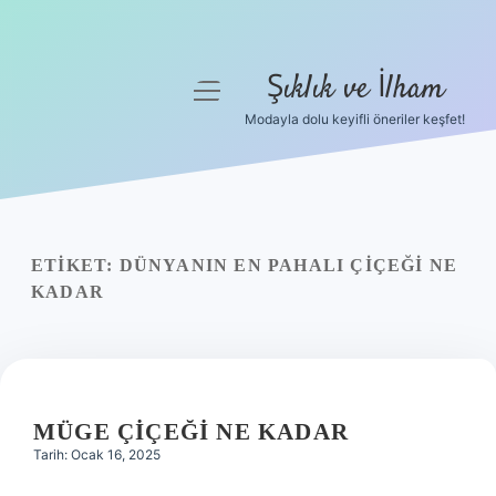
Şıklık ve İlham
menüyü
aç
Modayla dolu keyifli öneriler keşfet!
Anasayfa
Gizlilik Politikası
Yasal Uyarı
ETIKET:
DÜNYANIN EN PAHALI ÇIÇEĞI NE
KADAR
Hakkımızda
MÜGE ÇIÇEĞI NE KADAR
Tarih: Ocak 16, 2025