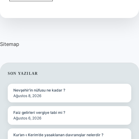
Çiçeği
Ne
Kadar
Sitemap
SIDEBAR
SON YAZILAR
Nevşehir’in nüfusu ne kadar ?
Ağustos 8, 2026
Faiz gelirleri vergiye tabi mi ?
Ağustos 6, 2026
Kur’an-ı Kerim’de yasaklanan davranışlar nelerdir ?