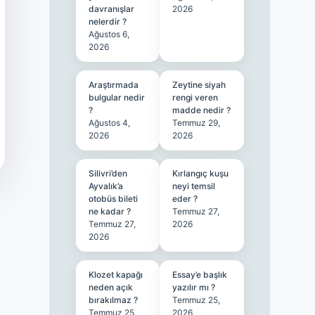
davranışlar
2026
nelerdir ?
Ağustos 6,
2026
Araştırmada
Zeytine siyah
bulgular nedir
rengi veren
?
madde nedir ?
Ağustos 4,
Temmuz 29,
2026
2026
Silivri’den
Kırlangıç kuşu
Ayvalık’a
neyi temsil
otobüs bileti
eder ?
ne kadar ?
Temmuz 27,
Temmuz 27,
2026
2026
Klozet kapağı
Essay’e başlık
neden açık
yazılır mı ?
bırakılmaz ?
Temmuz 25,
Temmuz 25,
2026