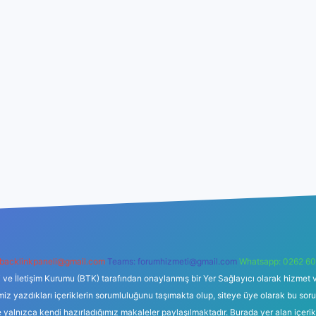
backlinkpaneli@gmail.com
Teams:
forumhizmeti@gmail.com
Whatsapp: 0262 60
i ve İletişim Kurumu (BTK) tarafından onaylanmış bir Yer Sağlayıcı olarak hizmet v
azdıkları içeriklerin sorumluluğunu taşımakta olup, siteye üye olarak bu sorumlul
e yalnızca kendi hazırladığımız makaleler paylaşılmaktadır. Burada yer alan içeri