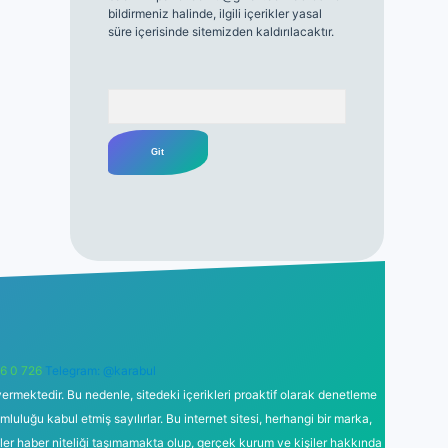
bildirmeniz halinde, ilgili içerikler yasal
süre içerisinde sitemizden kaldırılacaktır.
Arama
6 0 726
Telegram: @karabul
ermektedir. Bu nedenle, sitedeki içerikleri proaktif olarak denetleme
uğu kabul etmiş sayılırlar. Bu internet sitesi, herhangi bir marka,
kler haber niteliği taşımamakta olup, gerçek kurum ve kişiler hakkında