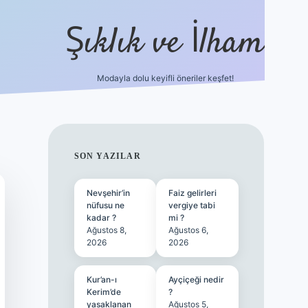
Şıklık ve İlham
Modayla dolu keyifli öneriler keşfet!
https://ilbetgir.net/
betexper yeni gi
SIDEBAR
SON YAZILAR
Nevşehir’in
Faiz gelirleri
nüfusu ne
vergiye tabi
kadar ?
mi ?
Ağustos 8,
Ağustos 6,
2026
2026
Kur’an-ı
Ayçiçeği nedir
Kerim’de
?
yasaklanan
Ağustos 5,