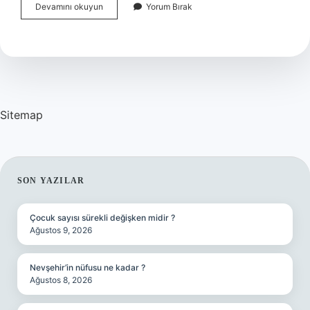
Güzel
Devamını okuyun
Yorum Bırak
Avrat
Otu
Nasil
Kullanilir
Sitemap
SIDEBAR
SON YAZILAR
Çocuk sayısı sürekli değişken midir ?
Ağustos 9, 2026
Nevşehir’in nüfusu ne kadar ?
Ağustos 8, 2026