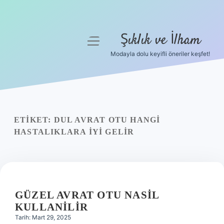
Şıklık ve İlham
menüyü
aç
Modayla dolu keyifli öneriler keşfet!
Anasayfa
Gizlilik Politikası
Yasal Uyarı
ETIKET:
DUL AVRAT OTU HANGI
HASTALIKLARA IYI GELIR
Hakkımızda
GÜZEL AVRAT OTU NASIL
KULLANILIR
Tarih: Mart 29, 2025