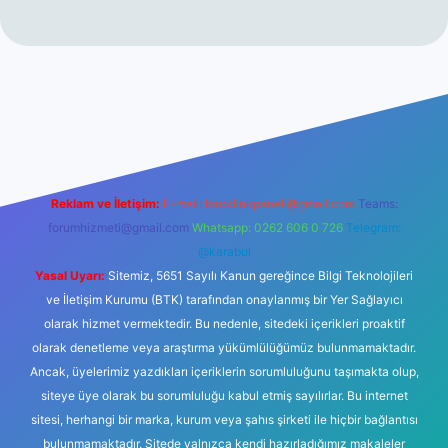
er yeni giriş
Reklam ve İletişim:
E-mail:
backlinkpaneli@gmail.com
Teams:
forumhizmeti@gmail.com
Whatsapp: 0262 606 0 726
Telegram:
@karabul
Yasal Uyarı:
Sitemiz, 5651 Sayılı Kanun gereğince Bilgi Teknolojileri
ve İletişim Kurumu (BTK) tarafından onaylanmış bir Yer Sağlayıcı
olarak hizmet vermektedir. Bu nedenle, sitedeki içerikleri proaktif
olarak denetleme veya araştırma yükümlülüğümüz bulunmamaktadır.
Ancak, üyelerimiz yazdıkları içeriklerin sorumluluğunu taşımakta olup,
siteye üye olarak bu sorumluluğu kabul etmiş sayılırlar. Bu internet
sitesi, herhangi bir marka, kurum veya şahıs şirketi ile hiçbir bağlantısı
bulunmamaktadır. Sitede yalnızca kendi hazırladığımız makaleler