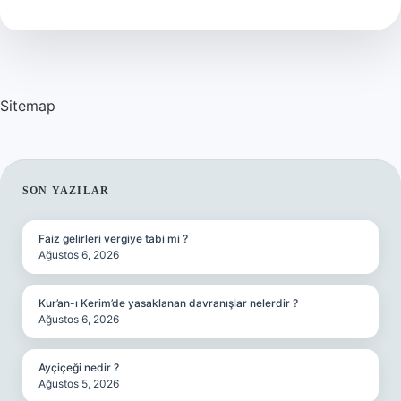
Açılma
Kaç
Cm
Olmalı
Sitemap
SIDEBAR
SON YAZILAR
Faiz gelirleri vergiye tabi mi ?
Ağustos 6, 2026
Kur’an-ı Kerim’de yasaklanan davranışlar nelerdir ?
Ağustos 6, 2026
Ayçiçeği nedir ?
Ağustos 5, 2026