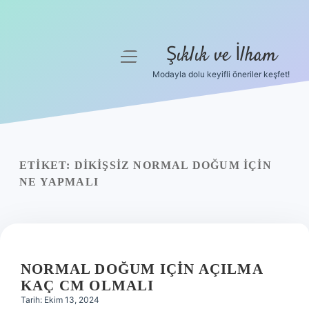
Şıklık ve İlham
menüyü
aç
Modayla dolu keyifli öneriler keşfet!
Anasayfa
Gizlilik Politikası
Yasal Uyarı
ETIKET:
DIKIŞSIZ NORMAL DOĞUM IÇIN
NE YAPMALI
Hakkımızda
NORMAL DOĞUM IÇIN AÇILMA
KAÇ CM OLMALI
Tarih: Ekim 13, 2024