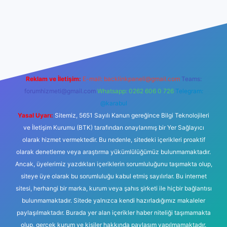
r yeni giriş
Reklam ve İletişim:
E-mail:
backlinkpaneli@gmail.com
Teams:
forumhizmeti@gmail.com
Whatsapp: 0262 606 0 726
Telegram:
@karabul
Yasal Uyarı:
Sitemiz, 5651 Sayılı Kanun gereğince Bilgi Teknolojileri
ve İletişim Kurumu (BTK) tarafından onaylanmış bir Yer Sağlayıcı
olarak hizmet vermektedir. Bu nedenle, sitedeki içerikleri proaktif
olarak denetleme veya araştırma yükümlülüğümüz bulunmamaktadır.
Ancak, üyelerimiz yazdıkları içeriklerin sorumluluğunu taşımakta olup,
siteye üye olarak bu sorumluluğu kabul etmiş sayılırlar. Bu internet
sitesi, herhangi bir marka, kurum veya şahıs şirketi ile hiçbir bağlantısı
bulunmamaktadır. Sitede yalnızca kendi hazırladığımız makaleler
paylaşılmaktadır. Burada yer alan içerikler haber niteliği taşımamakta
olup, gerçek kurum ve kişiler hakkında paylaşım yapılmamaktadır.