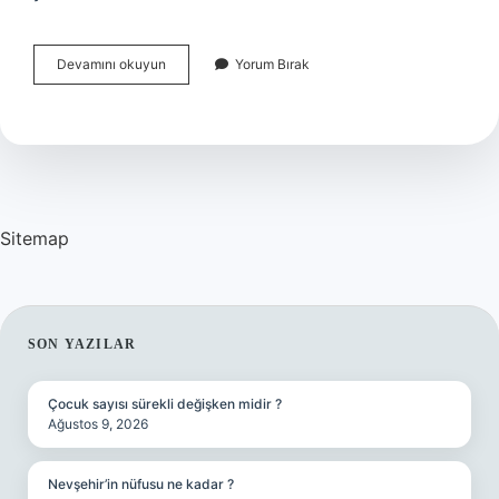
Meniere
Devamını okuyun
Yorum Bırak
Hastalığı
Ne
Tetikler
Sitemap
SIDEBAR
SON YAZILAR
Çocuk sayısı sürekli değişken midir ?
Ağustos 9, 2026
Nevşehir’in nüfusu ne kadar ?