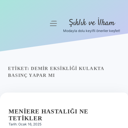
Şıklık ve İlham
menüyü
aç
Modayla dolu keyifli öneriler keşfet!
Anasayfa
Gizlilik Politikası
Yasal Uyarı
ETIKET:
DEMIR EKSIKLIĞI KULAKTA
BASINÇ YAPAR MI
Hakkımızda
MENIERE HASTALIĞI NE
TETIKLER
Tarih: Ocak 16, 2025