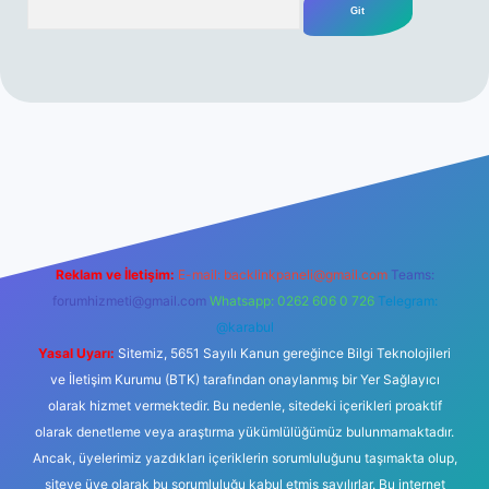
ilbetgir.net/
betexper yeni giriş
Reklam ve İletişim:
E-mail:
backlinkpaneli@gmail.com
Teams:
forumhizmeti@gmail.com
Whatsapp: 0262 606 0 726
Telegram:
@karabul
Yasal Uyarı:
Sitemiz, 5651 Sayılı Kanun gereğince Bilgi Teknolojileri
ve İletişim Kurumu (BTK) tarafından onaylanmış bir Yer Sağlayıcı
olarak hizmet vermektedir. Bu nedenle, sitedeki içerikleri proaktif
olarak denetleme veya araştırma yükümlülüğümüz bulunmamaktadır.
Ancak, üyelerimiz yazdıkları içeriklerin sorumluluğunu taşımakta olup,
siteye üye olarak bu sorumluluğu kabul etmiş sayılırlar. Bu internet