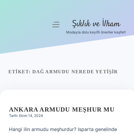
Şıklık ve İlham
menüyü
aç
Modayla dolu keyifli öneriler keşfet!
Anasayfa
Gizlilik Politikası
Yasal Uyarı
ETIKET:
DAĞ ARMUDU NEREDE YETIŞIR
Hakkımızda
ANKARA ARMUDU MEŞHUR MU
Tarih: Ekim 14, 2024
Hangi ilin armudu meşhurdur? Isparta genelinde