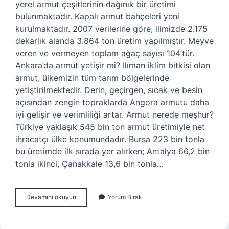
yerel armut çeşitlerinin dağınık bir üretimi
bulunmaktadır. Kapalı armut bahçeleri yeni
kurulmaktadır. 2007 verilerine göre; ilimizde 2.175
dekarlık alanda 3.864 ton üretim yapılmıştır. Meyve
veren ve vermeyen toplam ağaç sayısı 104’tür.
Ankara’da armut yetişir mi? Ilıman iklim bitkisi olan
armut, ülkemizin tüm tarım bölgelerinde
yetiştirilmektedir. Derin, geçirgen, sıcak ve besin
açısından zengin topraklarda Angora armutu daha
iyi gelişir ve verimliliği artar. Armut nerede meşhur?
Türkiye yaklaşık 545 bin ton armut üretimiyle net
ihracatçı ülke konumundadır. Bursa 223 bin tonla
bu üretimde ilk sırada yer alırken; Antalya 66,2 bin
tonla ikinci, Çanakkale 13,6 bin tonla…
Ankara
Devamını okuyun
Yorum Bırak
Armudu
Meşhur
Mu