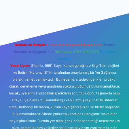
lbetgir.net/
betexper yeni giriş
Reklam ve İletişim:
E-mail:
backlinkpaneli@gmail.com
Teams:
forumhizmeti@gmail.com
Whatsapp: 0262 606 0 726
Telegram:
@karabul
Yasal Uyarı:
Sitemiz, 5651 Sayılı Kanun gereğince Bilgi Teknolojileri
ve İletişim Kurumu (BTK) tarafından onaylanmış bir Yer Sağlayıcı
olarak hizmet vermektedir. Bu nedenle, sitedeki içerikleri proaktif
olarak denetleme veya araştırma yükümlülüğümüz bulunmamaktadır.
Ancak, üyelerimiz yazdıkları içeriklerin sorumluluğunu taşımakta olup,
siteye üye olarak bu sorumluluğu kabul etmiş sayılırlar. Bu internet
sitesi, herhangi bir marka, kurum veya şahıs şirketi ile hiçbir bağlantısı
bulunmamaktadır. Sitede yalnızca kendi hazırladığımız makaleler
paylaşılmaktadır. Burada yer alan içerikler haber niteliği taşımamakta
olup, gerçek kurum ve kişiler hakkında paylaşım yapılmamaktadır.