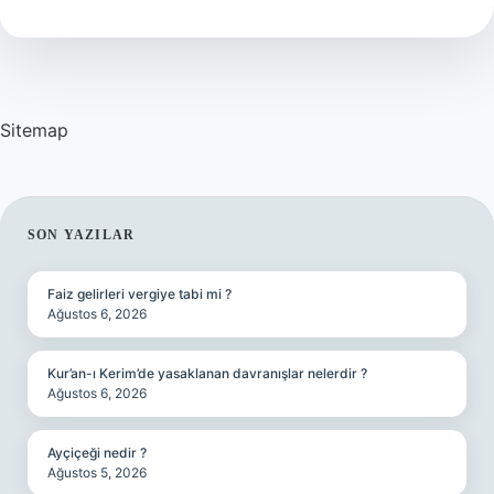
Cd
Kalemi
Aynı
Mı
Sitemap
SIDEBAR
SON YAZILAR
Faiz gelirleri vergiye tabi mi ?
Ağustos 6, 2026
Kur’an-ı Kerim’de yasaklanan davranışlar nelerdir ?
Ağustos 6, 2026
Ayçiçeği nedir ?
Ağustos 5, 2026