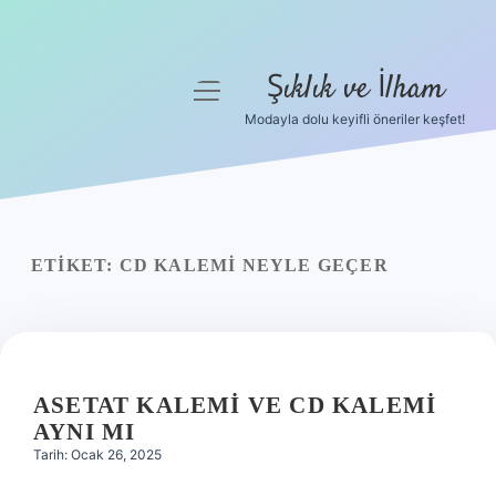
Şıklık ve İlham
menüyü
aç
Modayla dolu keyifli öneriler keşfet!
Anasayfa
Gizlilik Politikası
Yasal Uyarı
ETIKET:
CD KALEMI NEYLE GEÇER
Hakkımızda
ASETAT KALEMI VE CD KALEMI
AYNI MI
Tarih: Ocak 26, 2025