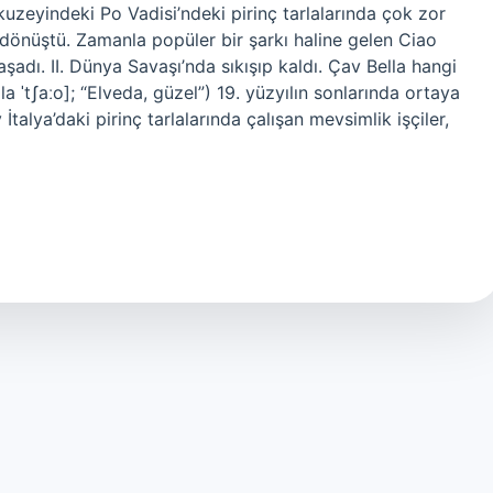
kuzeyindeki Po Vadisi’ndeki pirinç tarlalarında çok zor
ya dönüştü. Zamanla popüler bir şarkı haline gelen Ciao
yaşadı. II. Dünya Savaşı’nda sıkışıp kaldı. Çav Bella hangi
lla ˈtʃaːo]; “Elveda, güzel”) 19. yüzyılın sonlarında ortaya
 İtalya’daki pirinç tarlalarında çalışan mevsimlik işçiler,