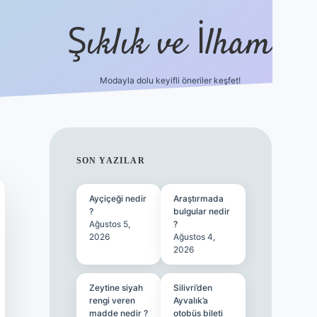
Şıklık ve İlham
Modayla dolu keyifli öneriler keşfet!
https://ilbetgir.net/
betexper yeni gi
SIDEBAR
SON YAZILAR
Ayçiçeği nedir
Araştırmada
?
bulgular nedir
Ağustos 5,
?
2026
Ağustos 4,
2026
Zeytine siyah
Silivri’den
rengi veren
Ayvalık’a
madde nedir ?
otobüs bileti