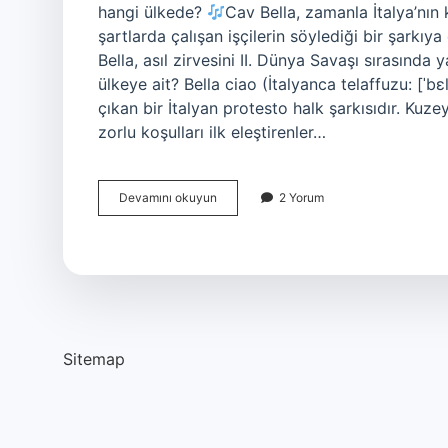
hangi ülkede?
Cav Bella, zamanla İtalya’nın 
şartlarda çalışan işçilerin söylediği bir şarkı
Bella, asıl zirvesini II. Dünya Savaşı sırasında 
ülkeye ait? Bella ciao (İtalyanca telaffuzu: [ˈbɛ
çıkan bir İtalyan protesto halk şarkısıdır. Kuzey
zorlu koşulları ilk eleştirenler…
Çav
Devamını okuyun
2 Yorum
Hangi
Ülkeye
Ait
Sitemap