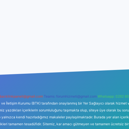
backlinkpaneli@gmail.com
Teams:
forumhizmeti@gmail.com
Whatsapp: 0262 60
i ve İletişim Kurumu (BTK) tarafından onaylanmış bir Yer Sağlayıcı olarak hizmet v
azdıkları içeriklerin sorumluluğunu taşımakta olup, siteye üye olarak bu sorumlul
e yalnızca kendi hazırladığımız makaleler paylaşılmaktadır. Burada yer alan içeri
likleri tamamen tesadüfidir. Sitemiz, kar amacı gütmeyen ve tamamen ücretsiz bir