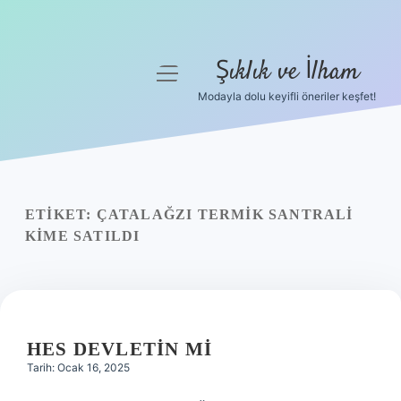
Şıklık ve İlham
menüyü
aç
Modayla dolu keyifli öneriler keşfet!
Anasayfa
Gizlilik Politikası
Yasal Uyarı
ETIKET:
ÇATALAĞZI TERMIK SANTRALI
KIME SATILDI
Hakkımızda
HES DEVLETIN MI
Tarih: Ocak 16, 2025