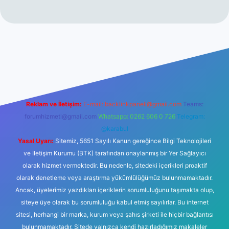
ilbetgir.net/
betexper yeni giriş
Reklam ve İletişim:
E-mail:
backlinkpaneli@gmail.com
Teams:
forumhizmeti@gmail.com
Whatsapp: 0262 606 0 726
Telegram:
@karabul
Yasal Uyarı:
Sitemiz, 5651 Sayılı Kanun gereğince Bilgi Teknolojileri
ve İletişim Kurumu (BTK) tarafından onaylanmış bir Yer Sağlayıcı
olarak hizmet vermektedir. Bu nedenle, sitedeki içerikleri proaktif
olarak denetleme veya araştırma yükümlülüğümüz bulunmamaktadır.
Ancak, üyelerimiz yazdıkları içeriklerin sorumluluğunu taşımakta olup,
siteye üye olarak bu sorumluluğu kabul etmiş sayılırlar. Bu internet
sitesi, herhangi bir marka, kurum veya şahıs şirketi ile hiçbir bağlantısı
bulunmamaktadır. Sitede yalnızca kendi hazırladığımız makaleler