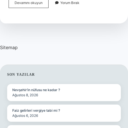
Hes
Devamını okuyun
Yorum Bırak
Devletin
Mi
Sitemap
SIDEBAR
SON YAZILAR
Nevşehir’in nüfusu ne kadar ?
Ağustos 8, 2026
Faiz gelirleri vergiye tabi mi ?
Ağustos 6, 2026