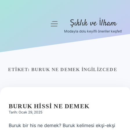
Şıklık ve İlham
menüyü
aç
Modayla dolu keyifli öneriler keşfet!
Anasayfa
Gizlilik Politikası
Yasal Uyarı
ETIKET:
BURUK NE DEMEK INGILIZCEDE
Hakkımızda
BURUK HISSI NE DEMEK
Tarih: Ocak 29, 2025
Buruk bir his ne demek? Buruk kelimesi ekşi-ekşi