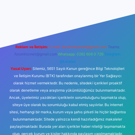
er yeni giriş
Reklam ve İletişim:
E-mail:
backlinkpaneli@gmail.com
Teams:
forumhizmeti@gmail.com
Whatsapp: 0262 606 0 726
Telegram:
@karabul
Yasal Uyarı:
Sitemiz, 5651 Sayılı Kanun gereğince Bilgi Teknolojileri
ve İletişim Kurumu (BTK) tarafından onaylanmış bir Yer Sağlayıcı
olarak hizmet vermektedir. Bu nedenle, sitedeki içerikleri proaktif
olarak denetleme veya araştırma yükümlülüğümüz bulunmamaktadır.
Ancak, üyelerimiz yazdıkları içeriklerin sorumluluğunu taşımakta olup,
siteye üye olarak bu sorumluluğu kabul etmiş sayılırlar. Bu internet
sitesi, herhangi bir marka, kurum veya şahıs şirketi ile hiçbir bağlantısı
bulunmamaktadır. Sitede yalnızca kendi hazırladığımız makaleler
paylaşılmaktadır. Burada yer alan içerikler haber niteliği taşımamakta
olup, gerçek kurum ve kişiler hakkında paylaşım yapılmamaktadır.