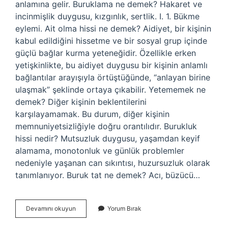
anlamına gelir. Buruklama ne demek? Hakaret ve
incinmişlik duygusu, kızgınlık, sertlik. I. 1. Bükme
eylemi. Ait olma hissi ne demek? Aidiyet, bir kişinin
kabul edildiğini hissetme ve bir sosyal grup içinde
güçlü bağlar kurma yeteneğidir. Özellikle erken
yetişkinlikte, bu aidiyet duygusu bir kişinin anlamlı
bağlantılar arayışıyla örtüştüğünde, “anlayan birine
ulaşmak” şeklinde ortaya çıkabilir. Yetememek ne
demek? Diğer kişinin beklentilerini
karşılayamamak. Bu durum, diğer kişinin
memnuniyetsizliğiyle doğru orantılıdır. Burukluk
hissi nedir? Mutsuzluk duygusu, yaşamdan keyif
alamama, monotonluk ve günlük problemler
nedeniyle yaşanan can sıkıntısı, huzursuzluk olarak
tanımlanıyor. Buruk tat ne demek? Acı, büzücü…
Buruk
Devamını okuyun
Yorum Bırak
Hissi
Ne