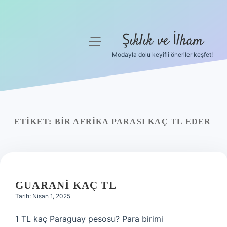
Şıklık ve İlham
menüyü
aç
Modayla dolu keyifli öneriler keşfet!
Anasayfa
Gizlilik Politikası
Yasal Uyarı
ETIKET:
BIR AFRIKA PARASI KAÇ TL EDER
Hakkımızda
GUARANI KAÇ TL
Tarih: Nisan 1, 2025
1 TL kaç Paraguay pesosu? Para birimi