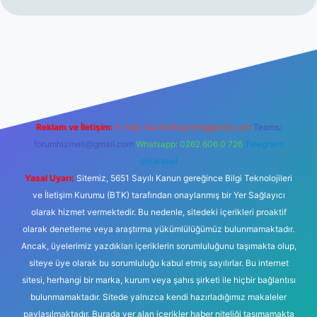
r yeni giriş
Reklam ve İletişim:
E-mail:
backlinkpaneli@gmail.com
Teams:
forumhizmeti@gmail.com
Whatsapp: 0262 606 0 726
Telegram:
@karabul
Yasal Uyarı:
Sitemiz, 5651 Sayılı Kanun gereğince Bilgi Teknolojileri
ve İletişim Kurumu (BTK) tarafından onaylanmış bir Yer Sağlayıcı
olarak hizmet vermektedir. Bu nedenle, sitedeki içerikleri proaktif
olarak denetleme veya araştırma yükümlülüğümüz bulunmamaktadır.
Ancak, üyelerimiz yazdıkları içeriklerin sorumluluğunu taşımakta olup,
siteye üye olarak bu sorumluluğu kabul etmiş sayılırlar. Bu internet
sitesi, herhangi bir marka, kurum veya şahıs şirketi ile hiçbir bağlantısı
bulunmamaktadır. Sitede yalnızca kendi hazırladığımız makaleler
paylaşılmaktadır. Burada yer alan içerikler haber niteliği taşımamakta