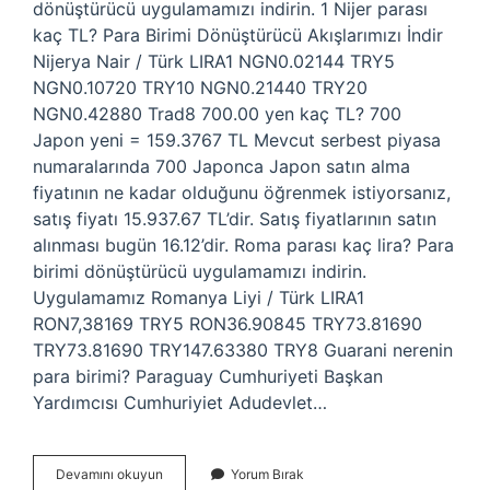
dönüştürücü uygulamamızı indirin. 1 Nijer parası
kaç TL? Para Birimi Dönüştürücü Akışlarımızı İndir
Nijerya Nair / Türk LIRA1 NGN0.02144 TRY5
NGN0.10720 TRY10 NGN0.21440 TRY20
NGN0.42880 Trad8 700.00 yen kaç TL? 700
Japon yeni = 159.3767 TL Mevcut serbest piyasa
numaralarında 700 Japonca Japon satın alma
fiyatının ne kadar olduğunu öğrenmek istiyorsanız,
satış fiyatı 15.937.67 TL’dir. Satış fiyatlarının satın
alınması bugün 16.12’dir. Roma parası kaç lira? Para
birimi dönüştürücü uygulamamızı indirin.
Uygulamamız Romanya Liyi / Türk LIRA1
RON7,38169 TRY5 RON36.90845 TRY73.81690
TRY73.81690 TRY147.63380 TRY8 Guarani nerenin
para birimi? Paraguay Cumhuriyeti Başkan
Yardımcısı Cumhuriyiet Adudevlet…
Guarani
Devamını okuyun
Yorum Bırak